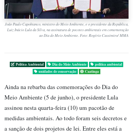
João Paulo Capobianco, ministro do Meio Ambiente, e o presidente da República,
Luiz Inácio Lula da Silva, na assinatura de pocotes ambientais em comemoração
ao Dia do Meio Ambiente. Foto: Rogério Cassimiro/ MMA
Politica Ambiental
Dia do Meio Ambiente
política ambiental
unidades de conservação
Caatinga
Ainda na rebarba das comemorações do Dia do
Meio Ambiente (5 de junho), o presidente Lula
assinou nesta quarta-feira (10) um pacotão de
medidas ambientais. Ao todo foram seis decretos e
a sanção de dois projetos de lei. Entre eles está a