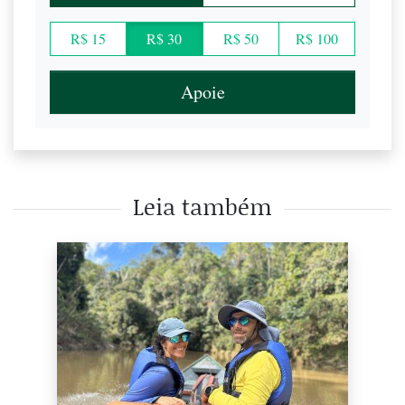
R$ 15
R$ 30
R$ 50
R$ 100
Apoie
Leia também