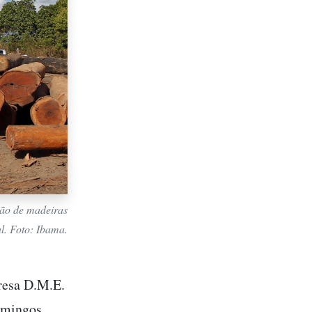
ção de madeiras
al. Foto: Ibama.
resa D.M.E.
omingos