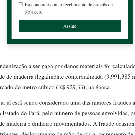
Eu concordo com o recebimento de e-mails de
((o)) eco.
indenização a ser paga por danos materiais foi calcula
de de madeira ilegalmente comercializada (9,991,385 m
rcado do metro cúbico (R$ 929,33), na época.
a já está sendo considerado uma das maiores fraudes 
o Estado do Pará, pelo número de pessoas envolvidas, p
de madeira e dinheiro movimentados. A fraude ocasion
utrientes, deslocamento de mão-de-obra, incremento de