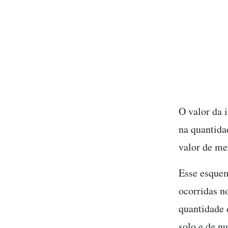
O valor da 
na quantida
valor de me
Esse esquem
ocorridas n
quantidade 
solo e de n