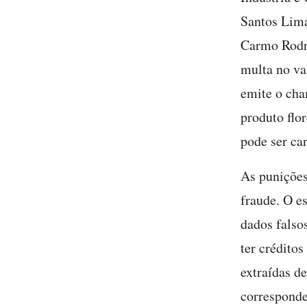
Santos Lima
Carmo Rodri
multa no va
emite o ch
produto flo
pode ser ca
As punições
fraude. O e
dados falso
ter créditos
extraídas de
corresponde