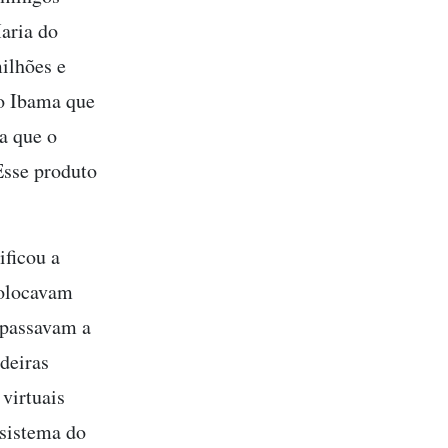
aria do
ilhões e
do Ibama que
a que o
Esse produto
ificou a
colocavam
 passavam a
adeiras
 virtuais
 sistema do