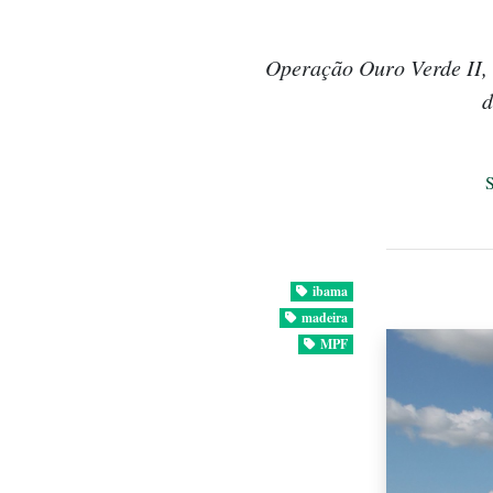
Operação Ouro Verde II, 
d
ibama
madeira
MPF