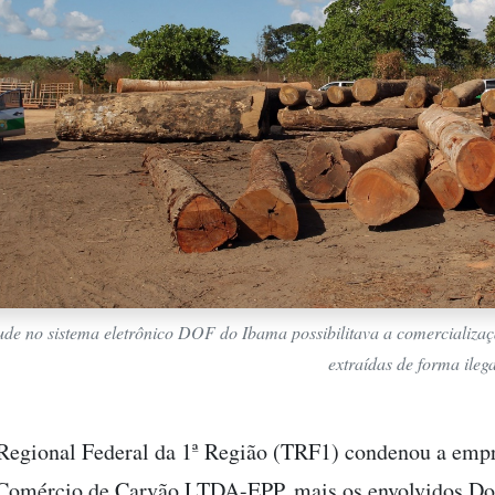
ude no sistema eletrônico DOF do Ibama possibilitava a comercializa
extraídas de forma ileg
Regional Federal da 1ª Região (TRF1) condenou a emp
e Comércio de Carvão LTDA-EPP, mais os envolvidos D