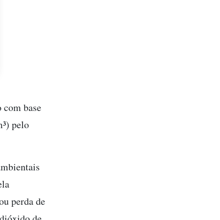
do com base
³) pelo
ambientais
ela
ou perda de
 dióxido de