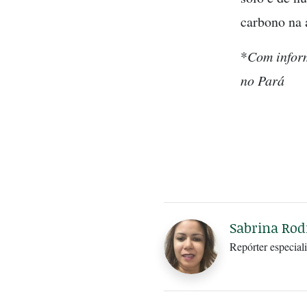
carbono na 
*
Com inform
no Pará
Sabrina Rod
Repórter especiali