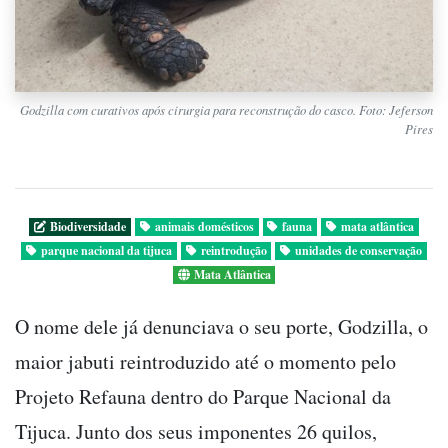
Godzilla com curativos após cirurgia para reconstrução do casco. Foto: Jeferson
Pires
Biodiversidade
animais domésticos
fauna
mata atlântica
parque nacional da tijuca
reintrodução
unidades de conservação
Mata Atlântica
O nome dele já denunciava o seu porte, Godzilla, o
maior jabuti reintroduzido até o momento pelo
Projeto Refauna dentro do Parque Nacional da
Tijuca. Junto dos seus imponentes 26 quilos,