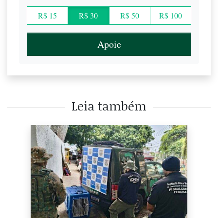
R$ 15
R$ 30
R$ 50
R$ 100
Apoie
Leia também