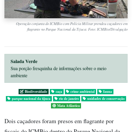
Operação conjunta do ICMBio com Polícia Militar prendeu caçadores em
flagrante no Parque Nacional da Tijuca: Foto: ICMBio/Divulgação
Salada Verde
Sua porção fresquinha de informações sobre o meio
ambiente
Biodiversidade
caça
crime ambiental
fauna
parque nacional da tijuca
rio de janeiro
unidades de conservação
Mata Atlântica
Dois caçadores foram presos em flagrante por
fiscais do ICMBio dentro do Parque Nacional da