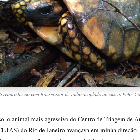
i reintroduzido com transmissor de rádio acoplado ao casco. Foto: Car
so, o animal mais agressivo do Centro de Triagem de A
(CETAS) do Rio de Janeiro avançava em minha direção. 