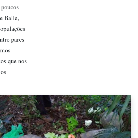
 poucos
e Balle,
Populações
ntre pares
tamos
tos que nos
ios