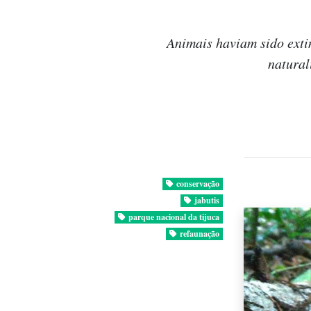
Animais haviam sido exti
natural
conservação
jabutis
parque nacional da tijuca
refaunação