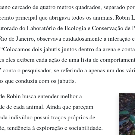
no cercado de quatro metros quadrados, separado por
ecinto principal que abrigava todos os animais, Robin L
utorado do Laboratório de Ecologia e Conservação de 
io de Janeiro, observava cuidadosamente a interação e
 “Colocamos dois jabutis juntos dentro da arena e con
es eles exibem cada ação de uma lista de comportamen
” conta o pesquisador, se referindo a apenas um dos vár
s que conduzia com os jabutis.
de Robin busca entender melhor a
de de cada animal. Ainda que pareçam
cada indivíduo possui traços próprios de
de, tendência à exploração e sociabilidade.