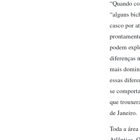
“Quando col
“alguns bic
casco por a
prontament
podem expl
diferenças 
mais domina
essas difer
se comporta
que trouxer
de Janeiro.
Toda a área
Atlântica. 