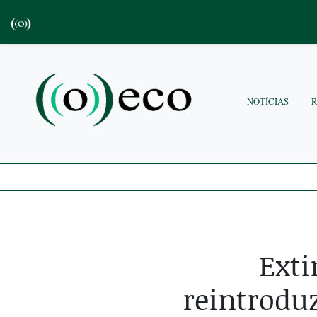
NOTÍCIAS
Exti
reintrodu