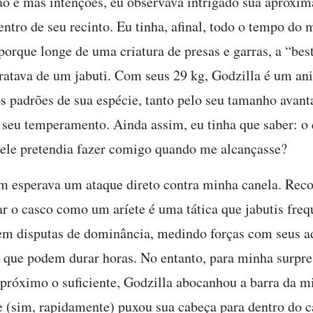
ão e más intenções, eu observava intrigado sua aproxim
entro de seu recinto. Eu tinha, afinal, todo o tempo do
 porque longe de uma criatura de presas e garras, a “be
tratava de um jabuti. Com seus 29 kg, Godzilla é um a
os padrões de sua espécie, tanto pelo seu tamanho avant
 seu temperamento. Ainda assim, eu tinha que saber: o
ele pretendia fazer comigo quando me alcançasse?
m esperava um ataque direto contra minha canela. Reco
ar o casco como um aríete é uma tática que jabutis fre
 disputas de dominância, medindo forças com seus ad
 que podem durar horas. No entanto, para minha surpre
próximo o suficiente, Godzilla abocanhou a barra da m
 (sim, rapidamente) puxou sua cabeça para dentro do c