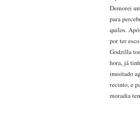
Demorei um 
para percebe
quilos. Apó
por ter esco
Godzilla to
hora, já ti
inusitado ag
recinto, e p
moradia tem