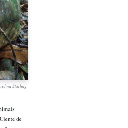
olina Starling.
nimais
Ciente de