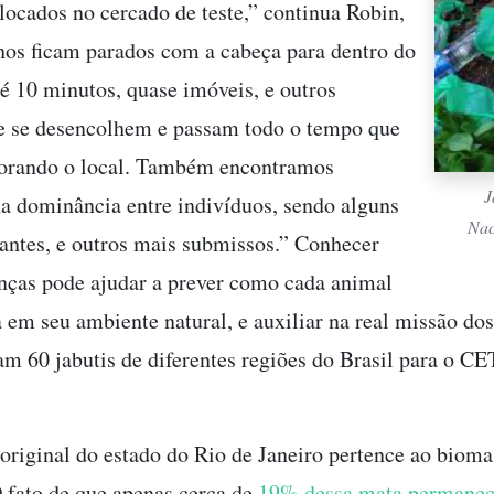
ocados no cercado de teste,” continua Robin,
hos ficam parados com a cabeça para dentro do
té 10 minutos, quase imóveis, e outros
e se desencolhem e passam todo o tempo que
orando o local. Também encontramos
J
na dominância entre indivíduos, sendo alguns
Nac
ntes, e outros mais submissos.” Conhecer
enças pode ajudar a prever como cada animal
 em seu ambiente natural, e auxiliar na real missão do
am 60 jabutis de diferentes regiões do Brasil para o C
 original do estado do Rio de Janeiro pertence ao biom
O fato de que apenas cerca de
19% dessa mata permanec