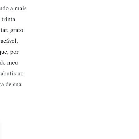
ndo a mais
 trinta
ar, grato
lacável,
que, por
e de meu
jabutis no
ra de sua