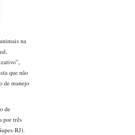
 animais na
al,
izativo”,
nsta que não
ão de manejo
io de
 por três
Supes-RJ).