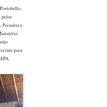
Portobello,
 pelos
, Pecuária e
inistério
stão
ecinto para
MAPA.