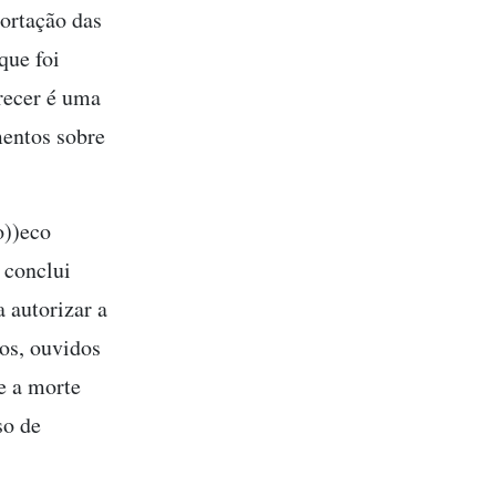
ortação das
que foi
arecer é uma
mentos sobre
))eco
 conclui
 autorizar a
dos, ouvidos
e a morte
so de