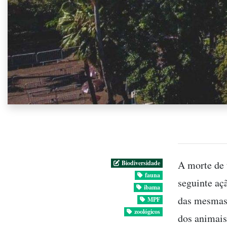
A morte de 
Biodiversidade
fauna
seguinte aç
ibama
das mesmas,
MPF
zoológicos
dos animais