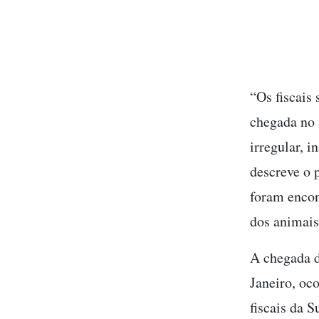
“Os fiscais
chegada no 
irregular, 
descreve o 
foram encon
dos animai
A chegada d
Janeiro, oc
fiscais da 