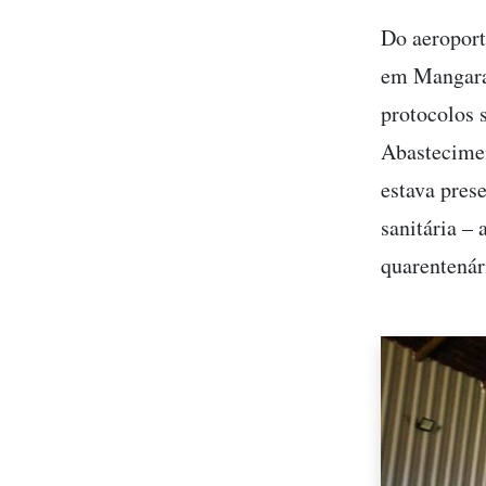
Do aeroport
em Mangarat
protocolos 
Abastecimen
estava pres
sanitária –
quarentenár