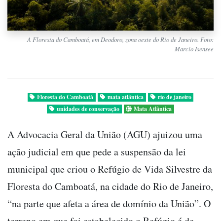
A Floresta do Camboatá, em Deodoro, zona oeste do Rio de Janeiro. Foto:
Marcio Isensee
Floresta do Camboatá
mata atlântica
rio de janeiro
unidades de conservação
Mata Atlântica
A Advocacia Geral da União (AGU) ajuizou uma
ação judicial em que pede a suspensão da lei
municipal que criou o Refúgio de Vida Silvestre da
Floresta do Camboatá, na cidade do Rio de Janeiro,
“na parte que afeta a área de domínio da União”. O
terreno em que foi estabelecido o Refúgio é de