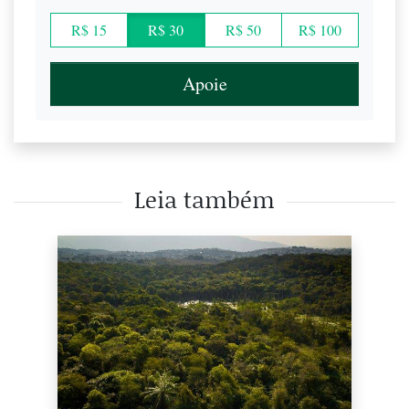
R$ 15
R$ 30
R$ 50
R$ 100
Apoie
Leia também