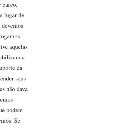
e barco,
m lugar de
ra devemos
 jogamos
ive aquelas
abilizam a
uporte da
tender seus
tes não dava
 temos
que podem
emos. Se