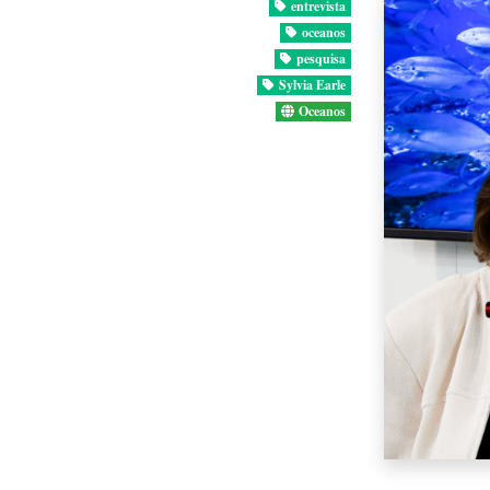
entrevista
oceanos
pesquisa
Sylvia Earle
Oceanos