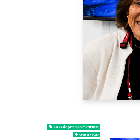
áreas de proteção marítimas
conservação