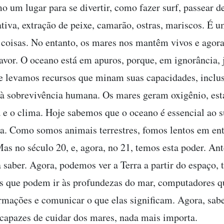
o um lugar para se divertir, como fazer surf, passear d
ativa, extração de peixe, camarão, ostras, mariscos. É u
a coisas. No entanto, os mares nos mantêm vivos e ago
favor. O oceano está em apuros, porque, em ignorância,
 e levamos recursos que minam suas capacidades, inclus
 à sobrevivência humana. Os mares geram oxigênio, est
 e o clima. Hoje sabemos que o oceano é essencial ao s
ra. Como somos animais terrestres, fomos lentos em en
Mas no século 20, e, agora, no 21, temos esta poder. An
saber. Agora, podemos ver a Terra a partir do espaço,
s que podem ir às profundezas do mar, computadores 
ormações e comunicar o que elas significam. Agora, sab
capazes de cuidar dos mares, nada mais importa.