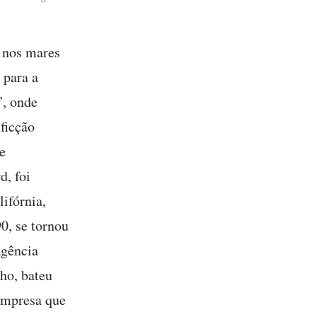
o nos mares
 para a
”, onde
 ficção
e
d, foi
ifórnia,
0, se tornou
agência
ho, bateu
empresa que