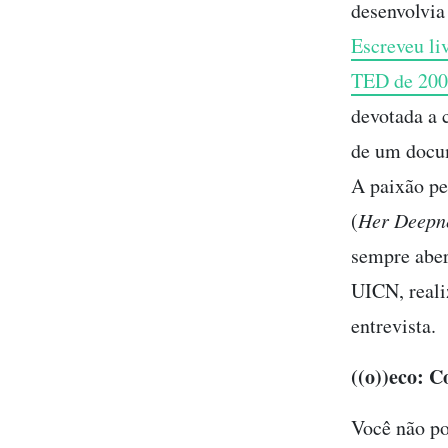
desenvolvia
Escreveu li
TED de 20
devotada a 
de um docum
A paixão pe
(
Her Deepn
sempre aber
UICN, reali
entrevista.
((o))eco
: C
Você não po