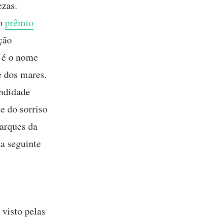
ezas.
 o
prêmio
ção
é o nome
 dos mares.
undidade
e do sorriso
Parques da
 a seguinte
visto pelas