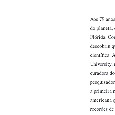
Aos 79 anos
do planeta,
Flórida. Co
descobriu qu
científica.
University,
curadora d
pesquisador
a primeira 
americana q
recordes de