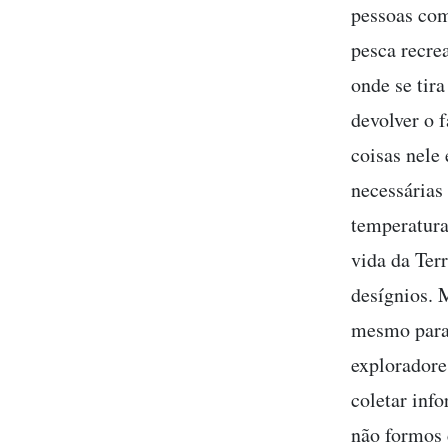
pessoas com
pesca recre
onde se tir
devolver o 
coisas nele
necessárias
temperatura
vida da Ter
desígnios. 
mesmo para 
exploradore
coletar inf
não formos 