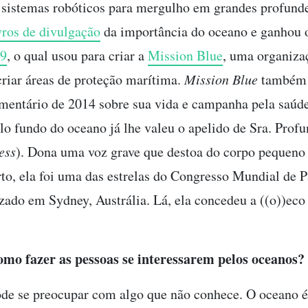
 sistemas robóticos para mergulho em grandes profund
vros de divulgação
da importância do oceano e ganhou
09
, o qual usou para criar a
Mission Blue
, uma organiza
criar áreas de proteção marítima.
Mission Blue
também 
entário de 2014 sobre sua vida e campanha pela saúde
lo fundo do oceano já lhe valeu o apelido de Sra. Prof
ess
). Dona uma voz grave que destoa do corpo pequeno 
to, ela foi uma das estrelas do Congresso Mundial de 
zado em Sydney, Austrália. Lá, ela concedeu a ((o))eco
omo fazer as pessoas se interessarem pelos oceanos?
de se preocupar com algo que não conhece. O oceano é 