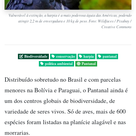
Vulnerável à extinção, a harpia é a mais poderosa águia das Américas, podendo
atingir 2,2 m de envergadura e 10 kg de peso. Foto: Wildfaces / Pixabay /
Creative Commons
Biodiversidade
conservação
harpia
pantanal
política ambiental
Pantanal
Distribuído sobretudo no Brasil e com parcelas
menores na Bolívia e Paraguai, o Pantanal ainda é
um dos centros globais de biodiversidade, de
variedade de seres vivos. Só de aves, mais de 600
espécies foram listadas na planície alagável e nas
morrarias.