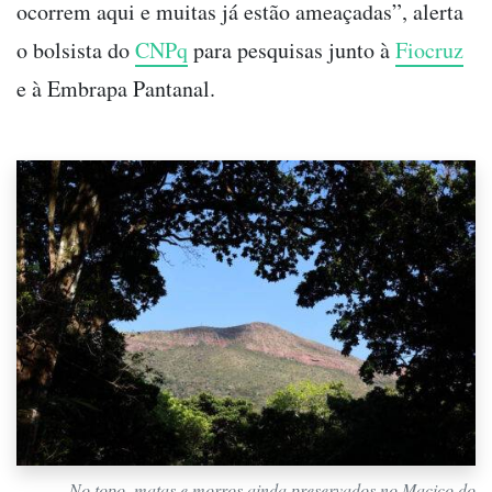
ocorrem aqui e muitas já estão ameaçadas”, alerta
o bolsista do
CNPq
para pesquisas junto à
Fiocruz
e à Embrapa Pantanal.
No topo, matas e morros ainda preservados no Maciço do