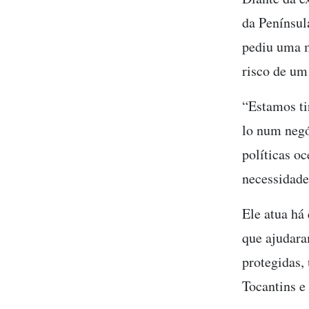
da Penínsul
pediu uma m
risco de um
“Estamos tir
lo num negó
políticas o
necessidad
Ele atua há
que ajudara
protegidas,
Tocantins e