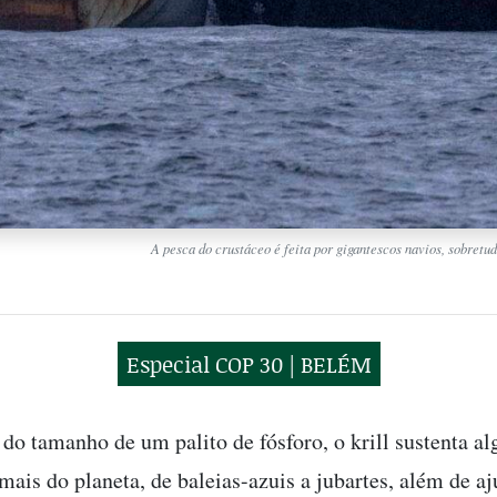
A pesca do crustáceo é feita por gigantescos navios, sobret
Especial COP 30 | BELÉM
do tamanho de um palito de fósforo, o krill sustenta al
ais do planeta, de baleias-azuis a jubartes, além de aj