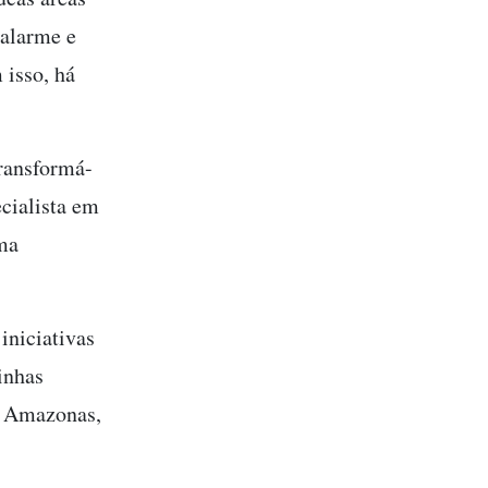
 alarme e
 isso, há
transformá-
ecialista em
uma
iniciativas
inhas
do Amazonas,