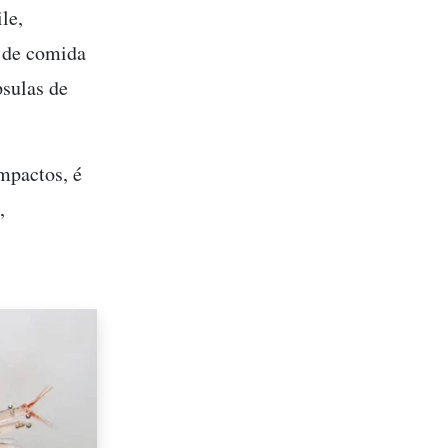
le,
s de comida
psulas de
mpactos, é
,