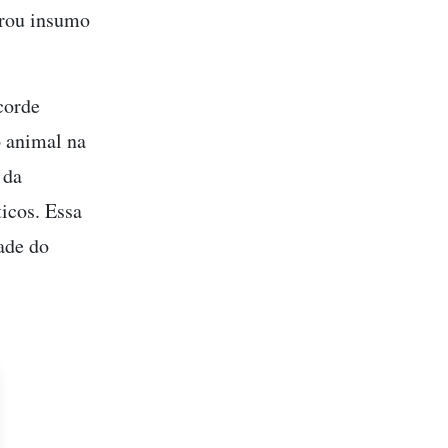
irou insumo
corde
o animal na
 da
icos. Essa
ade do