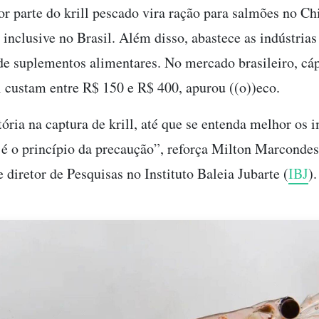
or parte do krill pescado vira ração para salmões no Chi
inclusive no Brasil. Além disso, abastece as indústria
 de suplementos alimentares. No mercado brasileiro, cá
ll custam entre R$ 150 e R$ 400, apurou ((o))eco.
ria na captura de krill, até que se entenda melhor os i
 é o princípio da precaução”, reforça Milton Marcondes
e diretor de Pesquisas no Instituto Baleia Jubarte (
IBJ
).