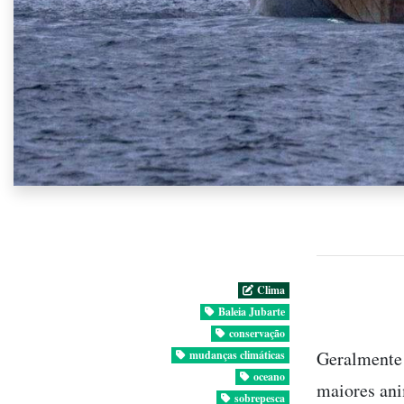
Clima
Baleia Jubarte
conservação
Geralmente 
mudanças climáticas
oceano
maiores anim
sobrepesca