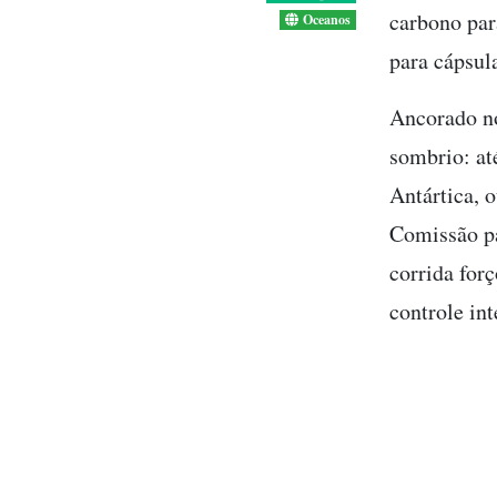
carbono par
Oceanos
para cápsula
Ancorado no
sombrio: at
Antártica, 
Comissão pa
corrida for
controle int