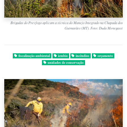
Brigadas do Prevfogo aplicam a técnica do Manejo Integrado na Chapada dos
Guimarães (MT). Foto: Duda Menegassi
fiscalização ambiental
icmbio
incêndios
orçamento
unidades de conservação