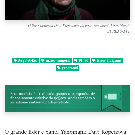
O líder indígena Davi Kopenawa, do povo Yanomami. Foto: Martin
BUREAU/AFP
#ApoieOEco
marco temporal
Pl 490
terras indígenas
yanomami
O grande líder e xamã Yanomami Davi Kopenawa