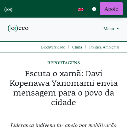
Apoie
·
Menu
|
|
Biodiversidade
Clima
Politica Ambiental
REPORTAGENS
Escuta o xamã: Davi
Kopenawa Yanomami envia
mensagem para o povo da
cidade
Liderança indígena faz apelo por mobilização