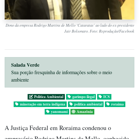
Dono da empresa Rodrigo Martins de Mello ‘Cataratas’ ao lado do ex-presidente
Jair Bolsonaro. Foto: Reprodução/Facebook
Salada Verde
Sua porção fresquinha de informações sobre o meio
ambiente
Politica Ambiental
garimpo ilegal
ICS
mineração em terra indígena
política ambiental
roraima
yanomami
Amazônia
A Justiça Federal em Roraima condenou o
empresário Rodrigo Martins de Mello, conhecido