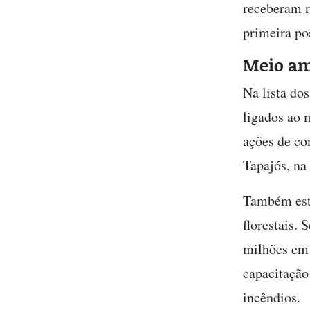
receberam r
primeira po
Meio amb
Na lista do
ligados ao 
ações de co
Tapajós, na
Também está
florestais.
milhões em 
capacitação
incêndios.