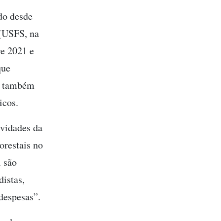
do desde
 (USFS, na
re 2021 e
que
ma também
icos.
ividades da
orestais no
l são
distas,
 despesas”.