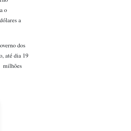
a o
dólares a
 governo dos
, até dia 19
6 milhões