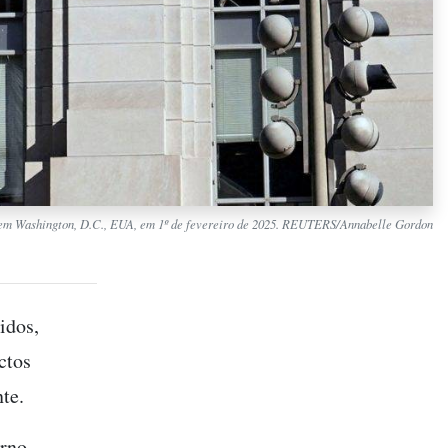
a, em Washington, D.C., EUA, em 1º de fevereiro de 2025. REUTERS/Annabelle Gordon
idos,
ctos
te.
erno