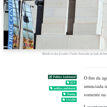
Bandeira dos Estados Unidos hasteada ao lado da ba
O fim da ag
Politica Ambiental
ICS
anunciada n
política ambiental
somente na 
Trump
USAID
Levantament