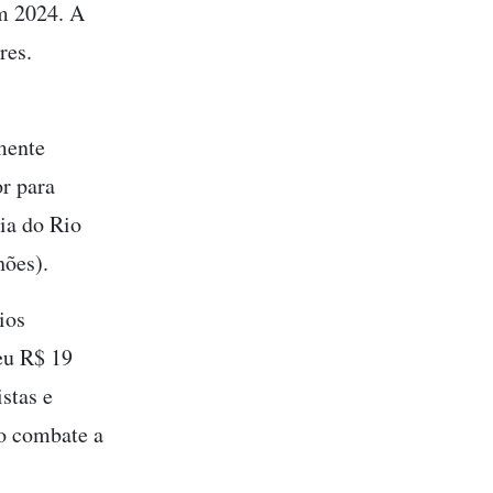
em 2024. A
res.
amente
r para
ia do Rio
hões).
ios
eu R$ 19
stas e
do combate a