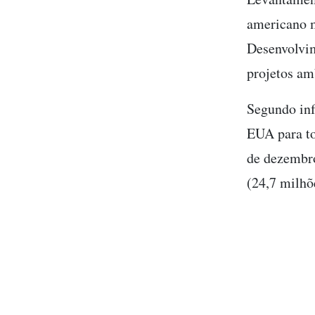
americano m
Desenvolvim
projetos am
Segundo in
EUA para to
de dezembro
(24,7 milhõ