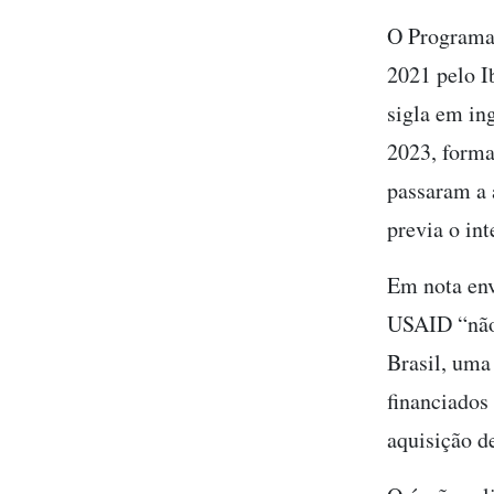
O Programa 
2021 pelo I
sigla em in
2023, forma
passaram a 
previa o int
Em nota env
USAID “não 
Brasil, uma
financiados
aquisição d