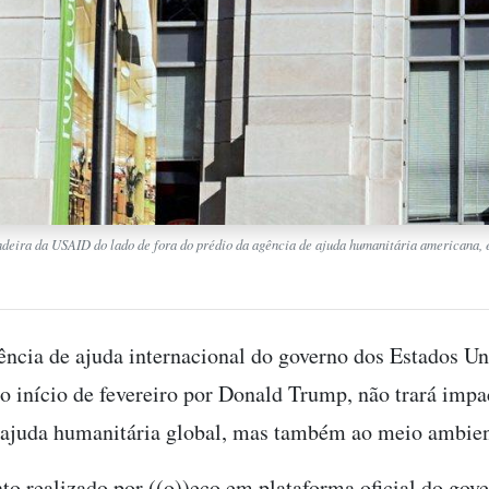
ndeira da USAID do lado de fora do prédio da agência de ajuda humanitária american
ência de ajuda internacional do governo dos Estados Un
o início de fevereiro por Donald Trump, não trará impa
ajuda humanitária global, mas também ao meio ambien
o realizado por ((o))eco em plataforma oficial do gov