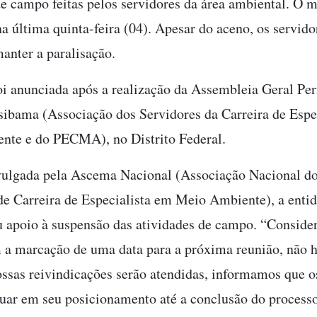
de campo feitas pelos servidores da área ambiental. O
na última quinta-feira (04). Apesar do aceno, os servido
anter a paralisação.
oi anunciada após a realização da Assembleia Geral Pe
Asibama (Associação dos Servidores da Carreira de Espe
nte e do PECMA), no Distrito Federal.
ulgada pela Ascema Nacional (Associação Nacional d
de Carreira de Especialista em Meio Ambiente), a enti
u apoio à suspensão das atividades de campo. “Conside
 marcação de uma data para a próxima reunião, não h
ossas reivindicações serão atendidas, informamos que o
cuar em seu posicionamento até a conclusão do process