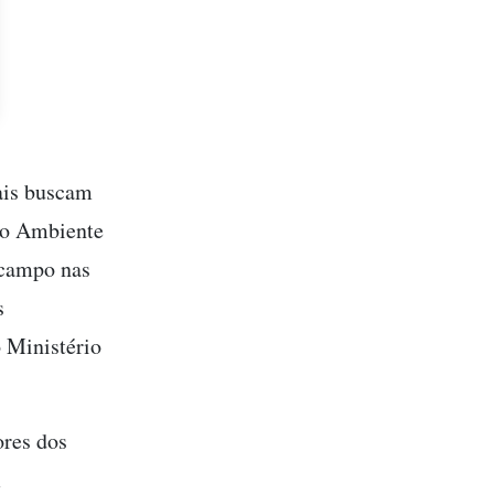
ais buscam
eio Ambiente
 campo nas
s
o Ministério
ores dos
m