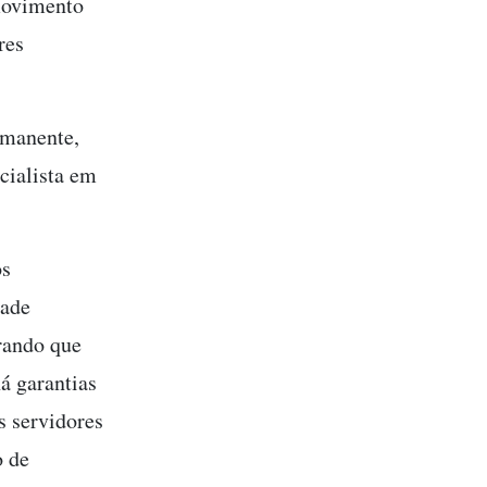
 movimento
res
rmanente,
cialista em
os
dade
rando que
á garantias
s servidores
o de