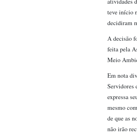
atividades 
teve início 
decidiram m
A decisão f
feita pela 
Meio Ambie
Em nota div
Servidores 
expressa se
mesmo com a
de que as n
não irão re