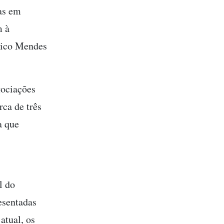
as em
m à
Chico Mendes
gociações
rca de três
a que
l do
resentadas
atual, os