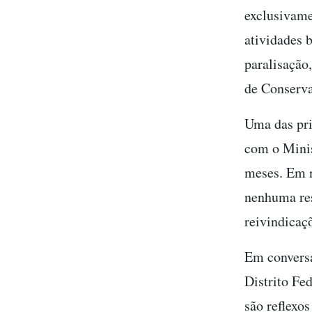
exclusivame
atividades 
paralisação
de Conserva
Uma das pri
com o Minis
meses. Em 
nenhuma res
reivindicaç
Em conversa
Distrito Fed
são reflexo