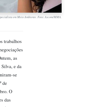
especialista em Meio Ambiente. Foto: Ascom/MMA.
os trabalhos
 negociações
Ontem, as
Silva, e da
uniram-se
º de
ubro. O
es das