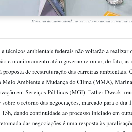
Ministras discutem calendário para reformuçaõa da carreira de 
 e técnicos ambientais federais não voltarão a realizar 
ação e monitoramento até o governo retomar, de fato, as
à proposta de reestruturação das carreiras ambientais. 
do Meio Ambiente e Mudança do Clima (MMA), Marina 
ovação em Serviços Públicos (MGI), Esther Dweck, re
r sobre o retorno das negociações, marcado para o dia 1
às 15h, dando continuidade ao processo iniciado em out
retomada das negociações é uma resposta às paralisaçõ