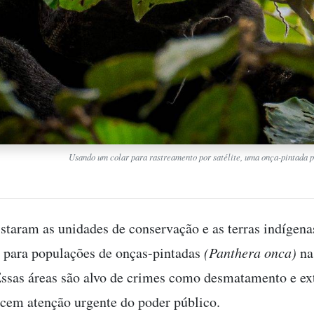
Usando um colar para rastreamento por satélite, uma onça-pintada
listaram as unidades de conservação e as terras indígena
 para populações de onças-pintadas
(Panthera onca)
na
 Essas áreas são alvo de crimes como desmatamento e ex
cem atenção urgente do poder público.