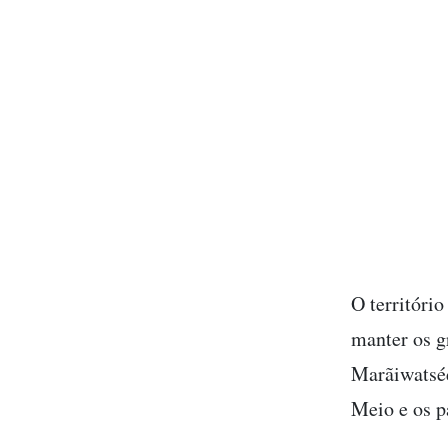
O territóri
manter os g
Marãiwatséd
Meio e os p