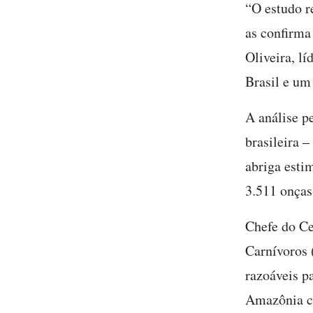
“O estudo r
as confirma
Oliveira, l
Brasil e um
A análise p
brasileira 
abriga esti
3.511 onças-
Chefe do Ce
Carnívoros 
razoáveis p
Amazônia co