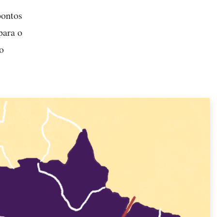
pontos
para o
o