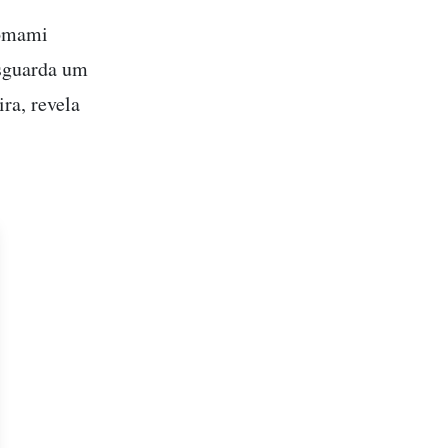
nomami
esguarda um
ra, revela