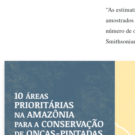
“As estimat
amostrados 
número de o
Smithsonian