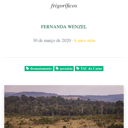
frigoríficos
FERNANDA WENZEL
30 de março de 2020
·
6 anos atrás
desmatamento
pecuária
TAC da Carne