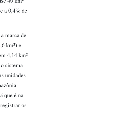
ase 40 km²
te a 0,4% de
 a marca de
4,6 km²) e
 em 4,14 km²
lo sistema
as unidades
mazônia
já que é na
registrar os