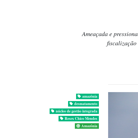
Ameaçada e pressionad
fiscalização
amazônia
desmatamento
núcleo de gestão integrada
Resex Chico Mendes
Amazônia