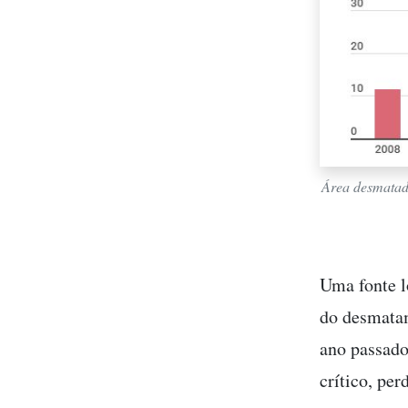
Área desmatada
Uma fonte l
do desmata
ano passado
crítico, pe