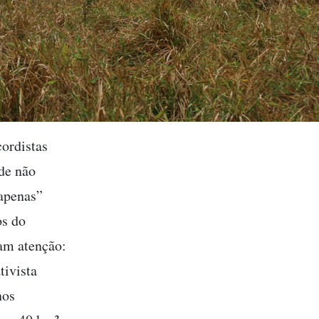
ordistas
de não
apenas”
os do
am atenção:
tivista
nos