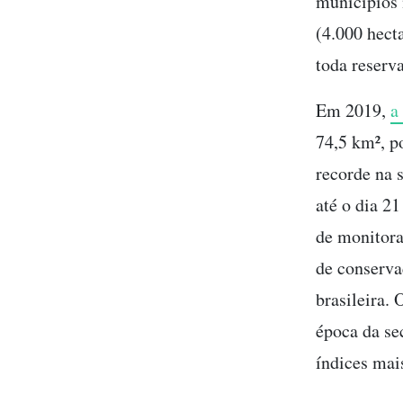
municípios 
(4.000 hect
toda reserva
Em 2019,
a
74,5 km², p
recorde na 
até o dia 2
de monitora
de conserv
brasileira. 
época da se
índices mai