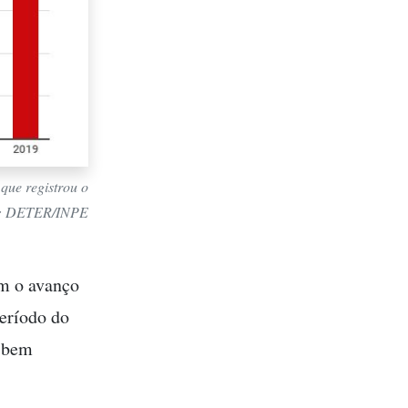
que registrou o
te: DETER/INPE
om o avanço
eríodo do
i bem