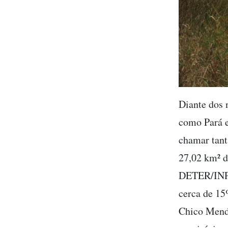
Diante dos 
como Pará e
chamar tant
27,02 km² d
DETER/INPE
cerca de 15
Chico Mende