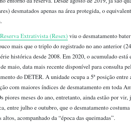
no entorno da reserva. Desde agosto de 2019, já são qu
ares) desmatados apenas na área protegida, o equivalen
.
 Reserva Extrativista (Resex)
viu o desmatamento bater
ouco mais que o triplo do registrado no ano anterior (2
série histórica desde 2008. Em 2020, o acumulado está
1 de maio, data mais recente disponível para consulta pe
mento do DETER. A unidade ocupa a 5ª posição entre 
ação com maiores índices de desmatamento em toda A
Os piores meses do ano, entretanto, ainda estão por vir, 
ca, entre julho e outubro, que o desmatamento costuma 
s altos, acompanhado da “época das queimadas”.