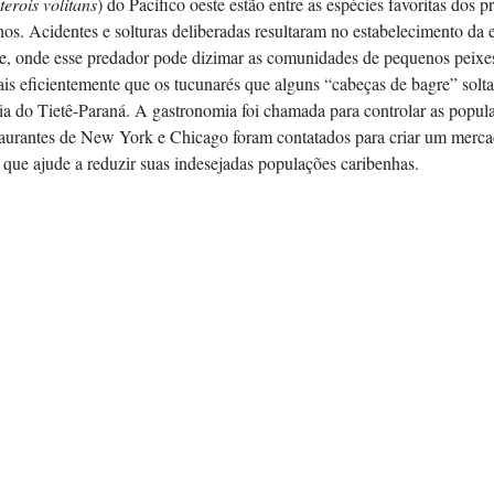
terois volitans
) do Pacífico oeste estão entre as espécies favoritas dos p
os. Acidentes e solturas deliberadas resultaram no estabelecimento da 
be, onde esse predador pode dizimar as comunidades de pequenos peixes
ais eficientemente que os tucunarés que alguns “cabeças de bagre” solt
ia do Tietê-Paraná. A gastronomia foi chamada para controlar as popul
taurantes de New York e Chicago foram contatados para criar um merc
 que ajude a reduzir suas indesejadas populações caribenhas.