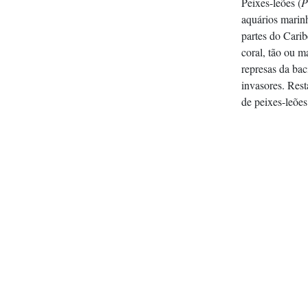
Peixes-leões (
P
aquários marinh
partes do Cari
coral, tão ou m
represas da bac
invasores. Res
de peixes-leões