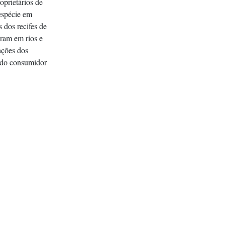
roprietários de
espécie em
 dos recifes de
aram em rios e
ações dos
ado consumidor