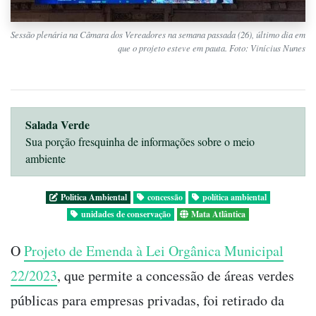
Sessão plenária na Câmara dos Vereadores na semana passada (26), último dia em
que o projeto esteve em pauta. Foto: Vinícius Nunes
Salada Verde
Sua porção fresquinha de informações sobre o meio
ambiente
Politica Ambiental
concessão
política ambiental
unidades de conservação
Mata Atlântica
O
Projeto de Emenda à Lei Orgânica Municipal
22/2023
, que permite a concessão de áreas verdes
públicas para empresas privadas, foi retirado da