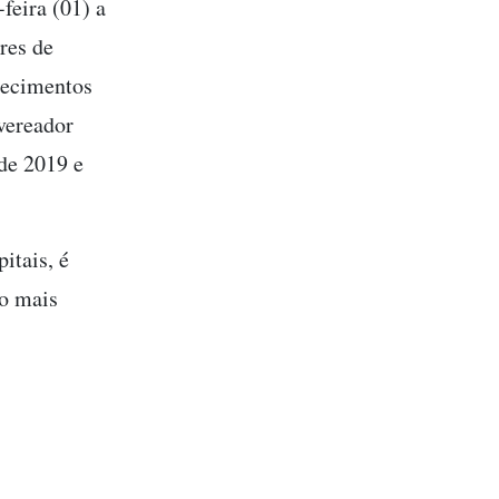
feira (01) a
res de
elecimentos
 vereador
de 2019 e
itais, é
so mais