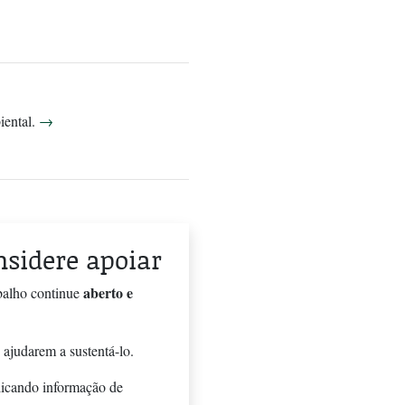
biental.
→
onsidere apoiar
aberto e
balho continue
 ajudarem a sustentá-lo.
licando informação de