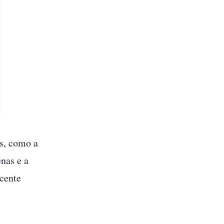
s, como a
enas e a
ecente