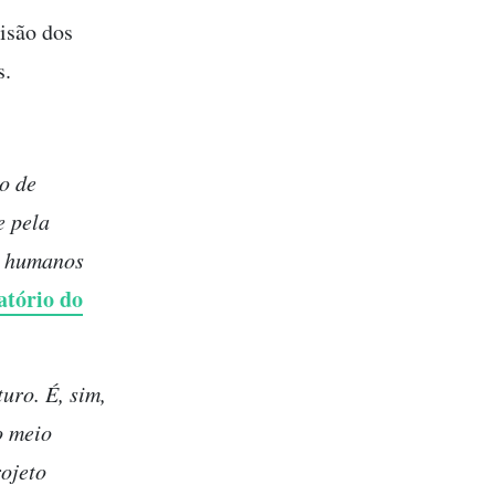
cisão dos
s.
o de
e pela
os humanos
tório do
uro. É, sim,
o meio
ojeto