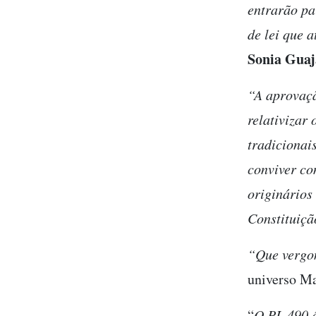
entrarão pa
de lei que 
Sonia Guaj
“A aprovaçã
relativizar 
tradicionai
conviver co
originários
Constituiçã
“Que verg
universo M
“
O PL 490 é