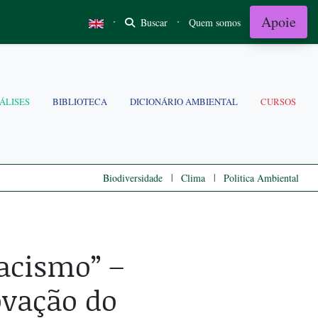
Apoie
·
·
Buscar
Quem somos
ÁLISES
BIBLIOTECA
DICIONÁRIO AMBIENTAL
CURSOS
|
|
Biodiversidade
Clima
Politica Ambiental
racismo” –
ovação do