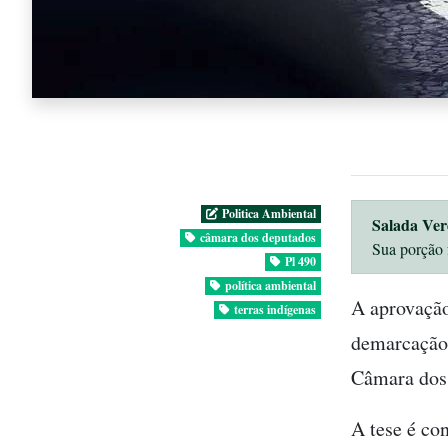
Politica Ambiental
Salada Ver
câmara dos deputados
Sua porção 
Pl 490
política ambiental
A aprovação
terras indígenas
demarcação d
Câmara dos 
A tese é co