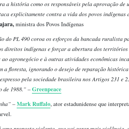
ra a história como os responsáveis pela aprovação de 
ataca explicitamente contra a vida dos povos indígenas 
ajara,
ministra dos Povos Indígenas
o do PL 490 coroa os esforços da bancada ruralista p
os direitos indígenas e forçar a abertura dos territórios
s ao agronegócio e à outras atividades econômicas inc
m a floresta, ignorando o desejo de reparação históric
 expresso pela sociedade brasileira nos Artigos 231 e 2
Greenpeace
o de 1988.”
–
Mark Ruffalo
onha”
–
, ator estadunidense que interpre
arvel.
 uma proposta violenta, que vai gerar mais violência, 