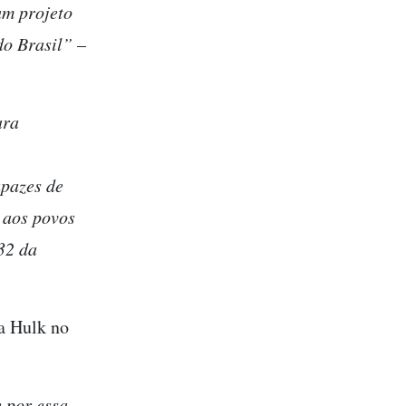
um projeto
do Brasil”
–
ara
apazes de
a aos povos
32 da
ta Hulk no
e por essa