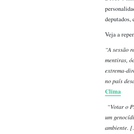
personalida
deputados, 
Veja a repe
“A sessão r
mentiras, ó
extrema-dir
no país des
Clima
“Votar o PL
um genocídi
ambiente. [