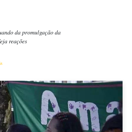
 quando da promulgação da
Veja reações
ás