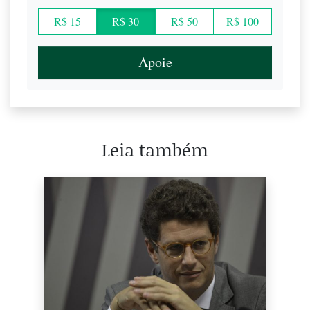
R$ 15
R$ 30
R$ 50
R$ 100
Apoie
Leia também