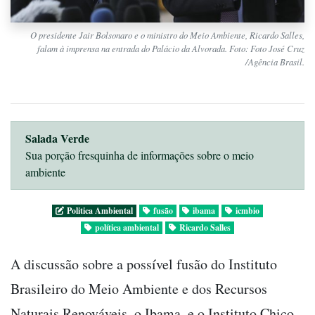
O presidente Jair Bolsonaro e o ministro do Meio Ambiente, Ricardo Salles,
falam à imprensa na entrada do Palácio da Alvorada. Foto: Foto José Cruz
/Agência Brasil.
Salada Verde
Sua porção fresquinha de informações sobre o meio
ambiente
Politica Ambiental
fusão
ibama
icmbio
política ambiental
Ricardo Salles
A discussão sobre a possível fusão do Instituto
Brasileiro do Meio Ambiente e dos Recursos
Naturais Renováveis, o Ibama, e o Instituto Chico