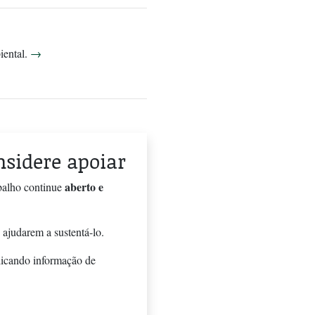
biental.
→
onsidere apoiar
aberto e
balho continue
 ajudarem a sustentá-lo.
licando informação de