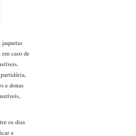
 jaquetas
, em caso de
stíveis.
partidária,
es e donas
ustíveis,
re os dias
icar e