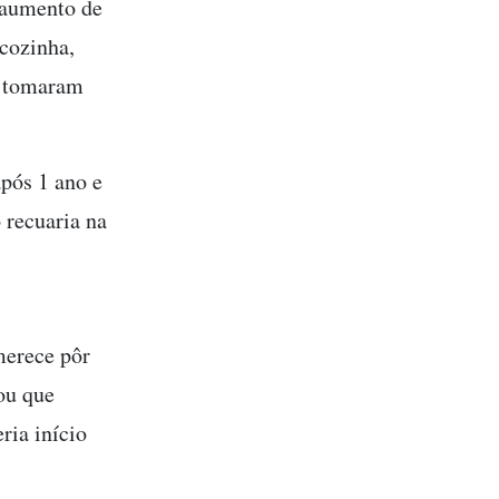
 aumento de
cozinha,
ue tomaram
pós 1 ano e
 recuaria na
merece pôr
ou que
ria início