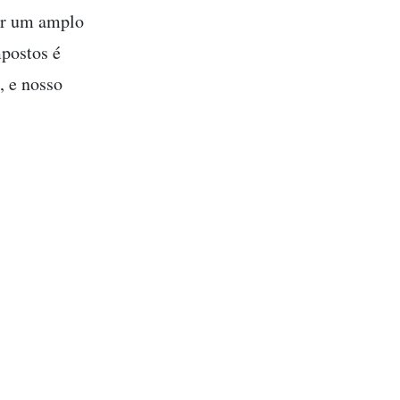
rir um amplo
mpostos é
, e nosso