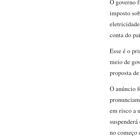
O governo f
imposto sob
eletricidad
conta do paí
Esse é o pr
meio de gov
proposta de
O anúncio f
pronunciame
em risco a 
suspenderá 
no começo 