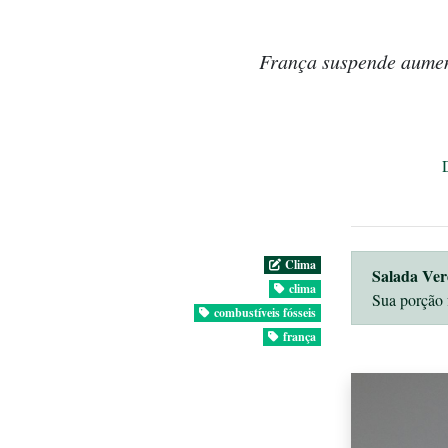
França suspende aument
Clima
Salada Ver
clima
Sua porção 
combustíveis fósseis
frança