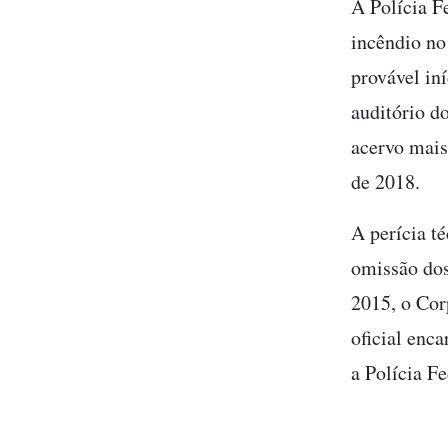
A Polícia F
incêndio no
provável in
auditório d
acervo mais
de 2018.
A perícia t
omissão dos
2015, o Cor
oficial enc
a Polícia F