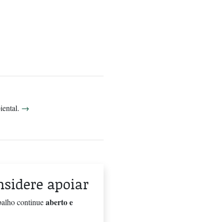
biental.
→
onsidere apoiar
aberto e
balho continue