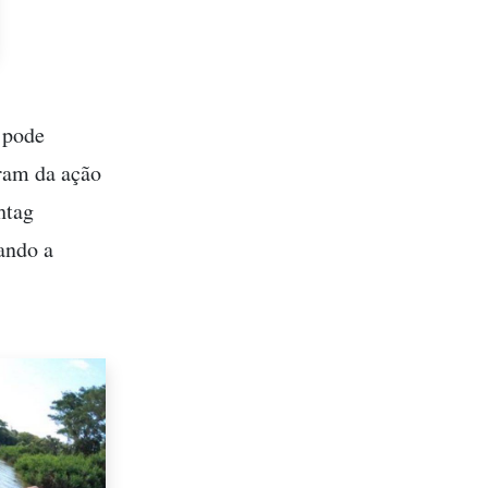
 pode
gram da ação
htag
ando a