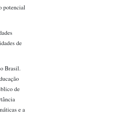
o potencial
dades
idades de
o Brasil.
educação
úblico de
rtância
máticas e a