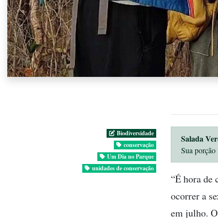
Biodiversidade
Salada Ver
conservação
Sua porção 
Um Dia no Parque
unidades de conservação
“É hora de 
ocorrer a s
em julho. O