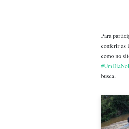
Para partic
conferir as
como no si
#UmDiaNoP
busca.