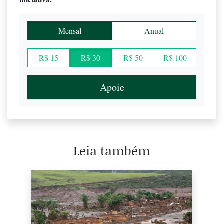
Mensal
Anual
R$ 15
R$ 30
R$ 50
R$ 100
Apoie
Leia também