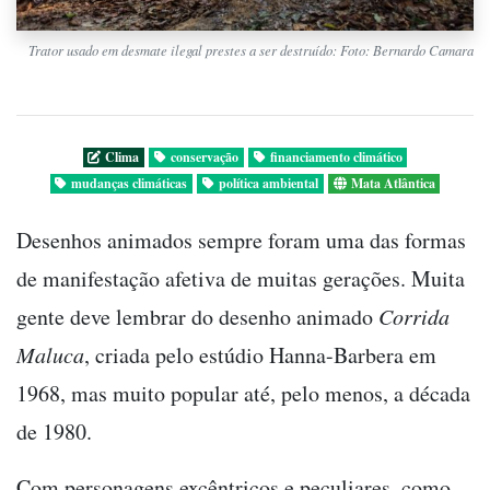
Trator usado em desmate ilegal prestes a ser destruído: Foto: Bernardo Camara
Clima
conservação
financiamento climático
mudanças climáticas
política ambiental
Mata Atlântica
Desenhos animados sempre foram uma das formas
de manifestação afetiva de muitas gerações. Muita
gente deve lembrar do desenho animado
Corrida
Maluca
, criada pelo estúdio Hanna-Barbera em
1968, mas muito popular até, pelo menos, a década
de 1980.
Com personagens excêntricos e peculiares, como