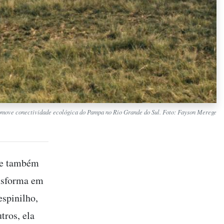
move conectividade ecológica do Pampa no Rio Grande do Sul. Foto: Fayson Merege
de também
ansforma em
espinilho,
tros, ela