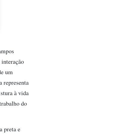
campos
 interação
 de um
ha representa
stura à vida
trabalho do
a preta e