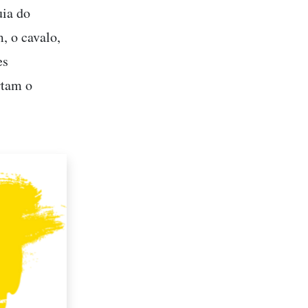
uia do
, o cavalo,
es
rtam o