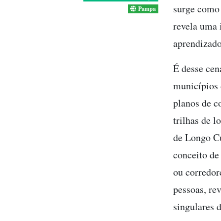
surge como 
Pampa
revela uma 
aprendizado
É desse cen
municípios 
planos de c
trilhas de 
de Longo Cu
conceito de
ou corredore
pessoas, re
singulares d