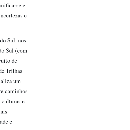
mifica-se e
ncertezas e
do Sul, nos
 do Sul (com
uito de
de Trilhas
ializa um
tre caminhos
 culturas e
mais
dade e