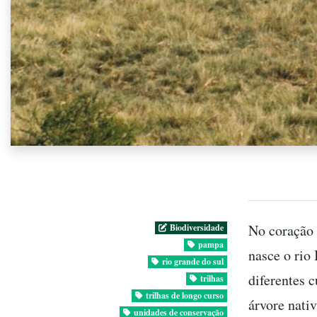
No coração
Biodiversidade
pampa
nasce o rio 
rio grande do sul
diferentes c
trilhas
trilhas de longo curso
árvore nati
unidades de conservação