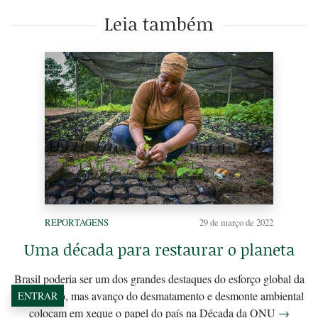
Leia também
REPORTAGENS
29 de março de 2022
Uma década para restaurar o planeta
Brasil poderia ser um dos grandes destaques do esforço global da
restauração, mas avanço do desmatamento e desmonte ambiental
ENTRAR
colocam em xeque o papel do país na Década da ONU
→