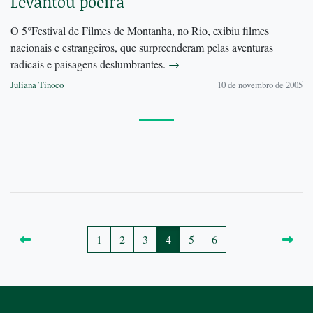
Levantou poeira
O 5°Festival de Filmes de Montanha, no Rio, exibiu filmes
nacionais e estrangeiros, que surpreenderam pelas aventuras
radicais e paisagens deslumbrantes.
→
Juliana Tinoco
10 de novembro de 2005
1
2
3
4
5
6