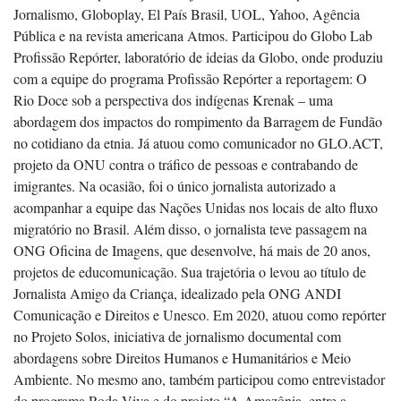
Jornalismo, Globoplay, El País Brasil, UOL, Yahoo, Agência
Pública e na revista americana Atmos. Participou do Globo Lab
Profissão Repórter, laboratório de ideias da Globo, onde produziu
com a equipe do programa Profissão Repórter a reportagem: O
Rio Doce sob a perspectiva dos indígenas Krenak – uma
abordagem dos impactos do rompimento da Barragem de Fundão
no cotidiano da etnia. Já atuou como comunicador no GLO.ACT,
projeto da ONU contra o tráfico de pessoas e contrabando de
imigrantes. Na ocasião, foi o único jornalista autorizado a
acompanhar a equipe das Nações Unidas nos locais de alto fluxo
migratório no Brasil. Além disso, o jornalista teve passagem na
ONG Oficina de Imagens, que desenvolve, há mais de 20 anos,
projetos de educomunicação. Sua trajetória o levou ao título de
Jornalista Amigo da Criança, idealizado pela ONG ANDI
Comunicação e Direitos e Unesco. Em 2020, atuou como repórter
no Projeto Solos, iniciativa de jornalismo documental com
abordagens sobre Direitos Humanos e Humanitários e Meio
Ambiente. No mesmo ano, também participou como entrevistador
do programa Roda Viva e do projeto “A Amazônia, entre a