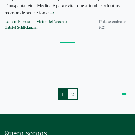
Transpantaneira. Medida é para evitar que ariranhas e lontras
morram de sede e fome
→
Leandro Barbosa
Victor Del Vecchio
12 de setembro de
Gabriel Schlickmann
2021
1
2
Quem somos