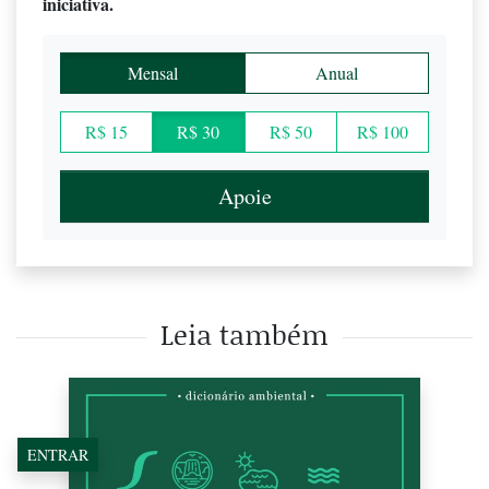
iniciativa.
Mensal
Anual
R$ 15
R$ 30
R$ 50
R$ 100
Apoie
Leia também
ENTRAR