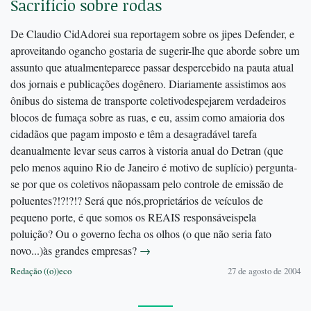
Sacrifício sobre rodas
De Claudio CidAdorei sua reportagem sobre os jipes Defender, e
aproveitando ogancho gostaria de sugerir-lhe que aborde sobre um
assunto que atualmenteparece passar despercebido na pauta atual
dos jornais e publicações dogênero. Diariamente assistimos aos
ônibus do sistema de transporte coletivodespejarem verdadeiros
blocos de fumaça sobre as ruas, e eu, assim como amaioria dos
cidadãos que pagam imposto e têm a desagradável tarefa
deanualmente levar seus carros à vistoria anual do Detran (que
pelo menos aquino Rio de Janeiro é motivo de suplício) pergunta-
se por que os coletivos nãopassam pelo controle de emissão de
poluentes?!?!?!? Será que nós,proprietários de veículos de
pequeno porte, é que somos os REAIS responsáveispela
poluição? Ou o governo fecha os olhos (o que não seria fato
novo...)às grandes empresas?
→
Redação ((o))eco
27 de agosto de 2004