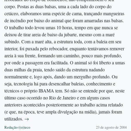
corpo. Postas as duas balsas, uma a cada lado do corpo do
cetáceo, elaboramos uma espécie de cama, trançando mangueiras
de incêndio por baixo do animal que foram amarradas nas balsas.
O trabalho todo levou umas 10 horas, tempo em que nunca se
deixou de tirar areia de baixo da jubarte, mesmo com a maré
subindo. Com a maré alta, a estrutura toda, com a baleia em seu
interior, foi puxada pelo rebocador, enquanto tentávamos remover
areia à sua frente, formando um caminho, pouco mais profundo,
por onde a passagem era facilitada. O animal só foi liberto a umas
duas milhas da praia, tendo saído da estrutura nadando
normalmente e, logo após, dando um mergulho profundo. Ou
seja, tecnologia há para desencalhar baleias, conhecimento e
técnicos o próprio IBAMA tem. Só não se entende por que, neste
último caso ocorrido no Rio de Janeiro e em alguns casos
anteriores acontecidos posteriormente ao trabalho acima relatado
(e que, na época, teve ampla divulgação na mídia), jamais foram
utilizados.
→
Redação ((o))eco
23 de agosto de 2004