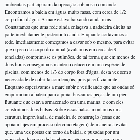
ambientais participaram da operação sob nosso comando.
Encontramos a baleia em águas muito rasas, com cerca de 1/2
corpo fora d'água. A maré estava baixando ainda mais.
Constatamos que uma rede ainda enlaçava a nadadeira direita na
parte imediatamente posterior à cauda. Enquanto cortávamos a
rede, imediatamente começamos a cavar sob o mesmo, para evitar
que o peso do corpo do animal (avaliamos em cerca de 9
toneladas) comprimisse os pulmões, de tal forma que em menos de
duas horas conseguimos manter o cetáceo em uma espécie de
piscina, com menos de 1/3 do corpo fora d'água, desta vez sem a
necessidade de cobrí-la com lençóis, pois já se fazia noite.
Enquanto esperávamos a maré subir e verificando que as ondas só
empurrariam a baleia para a praia, buscamos peças de um pier
flutuante que estava armazenado em uma marina, e com eles
construímos duas balsas. Sobre essas balsas montamos uma
estrutura improvisada, de madeira de construção (essas que
apoiam lajes em processo de concretagem) de maneira a evitar
que, uma vez postas em torno da baleia, e puxadas por um
rebocador do corpo de bombeiros, não comprimissem o seu