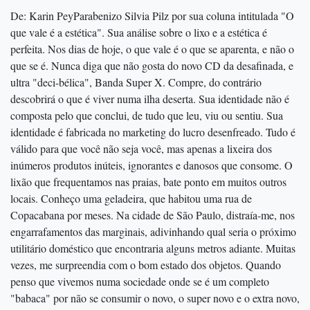
De: Karin PeyParabenizo Silvia Pilz por sua coluna intitulada "O
que vale é a estética". Sua análise sobre o lixo e a estética é
perfeita. Nos dias de hoje, o que vale é o que se aparenta, e não o
que se é. Nunca diga que não gosta do novo CD da desafinada, e
ultra "deci-bélica", Banda Super X. Compre, do contrário
descobrirá o que é viver numa ilha deserta. Sua identidade não é
composta pelo que conclui, de tudo que leu, viu ou sentiu. Sua
identidade é fabricada no marketing do lucro desenfreado. Tudo é
válido para que você não seja você, mas apenas a lixeira dos
inúmeros produtos inúteis, ignorantes e danosos que consome. O
lixão que frequentamos nas praias, bate ponto em muitos outros
locais. Conheço uma geladeira, que habitou uma rua de
Copacabana por meses. Na cidade de São Paulo, distraía-me, nos
engarrafamentos das marginais, adivinhando qual seria o próximo
utilitário doméstico que encontraria alguns metros adiante. Muitas
vezes, me surpreendia com o bom estado dos objetos. Quando
penso que vivemos numa sociedade onde se é um completo
"babaca" por não se consumir o novo, o super novo e o extra novo,