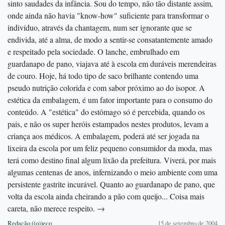
sinto saudades da infância. Sou do tempo, não tão distante assim,
onde ainda não havia "know-how" suficiente para transformar o
indivíduo, através da chantagem, num ser ignorante que se
endivida, até a alma, de modo a sentir-se consatantemente amado
e respeitado pela sociedade. O lanche, embrulhado em
guardanapo de pano, viajava até à escola em duráveis merendeiras
de couro. Hoje, há todo tipo de saco brilhante contendo uma
pseudo nutrição colorida e com sabor próximo ao do isopor. A
estética da embalagem, é um fator importante para o consumo do
conteúdo. A "estética" do estômago só é percebida, quando os
pais, e não os super heróis estampados nestes produtos, levam a
criança aos médicos. A embalagem, poderá até ser jogada na
lixeira da escola por um feliz pequeno consumidor da moda, mas
terá como destino final algum lixão da prefeitura. Viverá, por mais
algumas centenas de anos, infernizando o meio ambiente com uma
persistente gastrite incurável. Quanto ao guardanapo de pano, que
volta da escola ainda cheirando a pão com queijo... Coisa mais
careta, não merece respeito.
→
Redação ((o))eco
15 de setembro de 2004