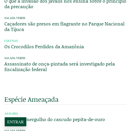
O que a invasão dos javalis nos ensina sobre o princípio
da precaução
SALADA VERDE
Caçadores são presos em flagrante no Parque Nacional
da Tijuca
COLUNAS
Os Crocodilos Perdidos da Amazônia
SALADA VERDE
Assassinato de onça-pintada será investigado pela
fiscalização federal
Espécie Ameaçada
ANÁLISES
O último mergulho do cascudo pepita-de-ouro
ENTRAR
SALADA VERDE