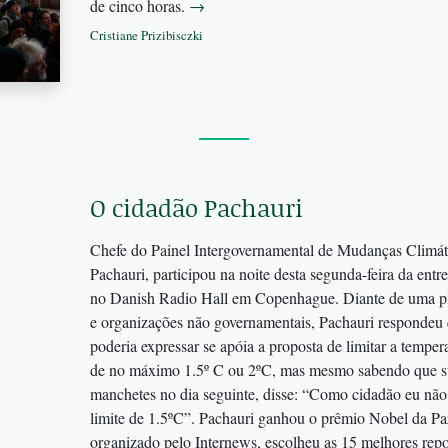
de cinco horas.
→
Cristiane Prizibisczki
O cidadão Pachauri
Chefe do Painel Intergovernamental de Mudanças Climát
Pachauri, participou na noite desta segunda-feira da ent
no Danish Radio Hall em Copenhague. Diante de uma plat
e organizações não governamentais, Pachauri responde
poderia expressar se apóia a proposta de limitar a tempe
de no máximo 1.5º C ou 2ºC, mas mesmo sabendo que su
manchetes no dia seguinte, disse: “Como cidadão eu nã
limite de 1.5ºC”. Pachauri ganhou o prêmio Nobel da P
organizado pelo Internews, escolheu as 15 melhores rep