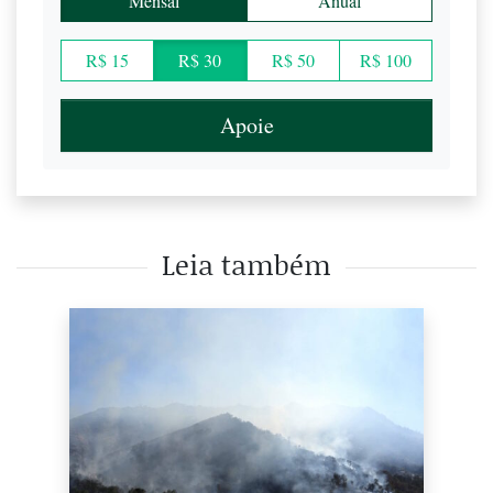
Mensal
Anual
R$ 15
R$ 30
R$ 50
R$ 100
Apoie
Leia também