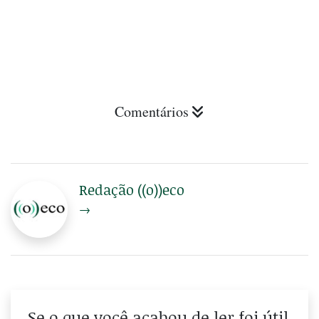
Comentários
Redação ((o))eco
→
Se o que você acabou de ler foi útil