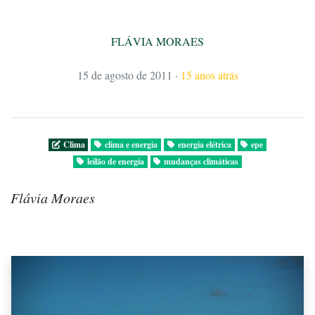
FLÁVIA MORAES
15 de agosto de 2011
·
15 anos atrás
Clima
clima e energia
energia elétrica
epe
leilão de energia
mudanças climáticas
Flávia Moraes