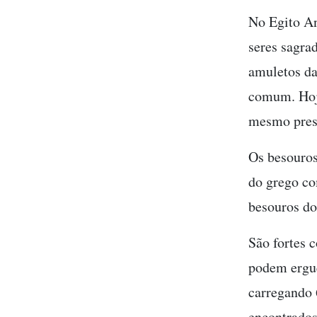
No Egito An
seres sagra
amuletos da
comum. Hoje
mesmo prest
Os besouro
do grego co
besouros do
São fortes
podem ergue
carregando 
encontrados