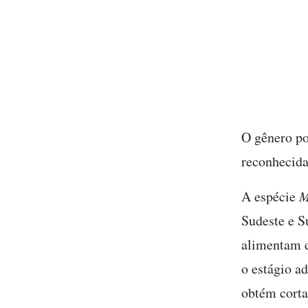
O gênero po
reconhecida
A espécie
M
Sudeste e S
alimentam d
o estágio a
obtém corta