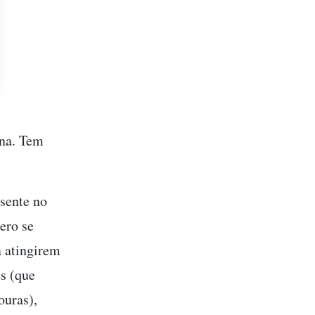
ina. Tem
esente no
ero se
a atingirem
es (que
ouras),