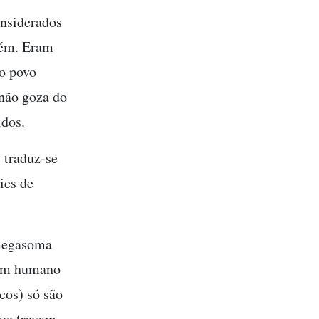
onsiderados
lém. Eram
 o povo
 não goza do
idos.
 traduz-se
ies de
 megasoma
 um humano
cos) só são
que travam