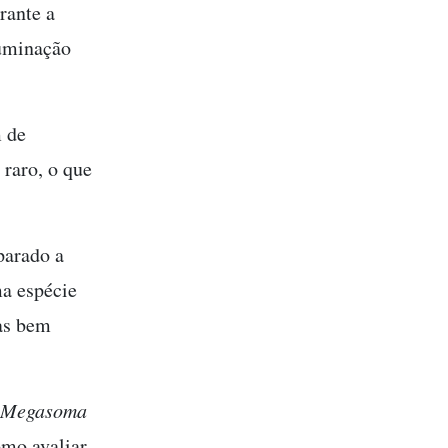
rante a
luminação
m de
 raro, o que
parado a
a espécie
tas bem
Megasoma
omo avaliar