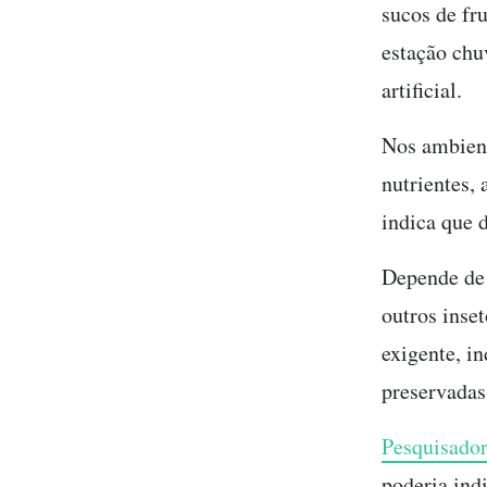
sucos de fr
estação chu
artificial.
Nos ambient
nutrientes, 
indica que d
Depende de 
outros inse
exigente, i
preservadas
Pesquisador
poderia ind