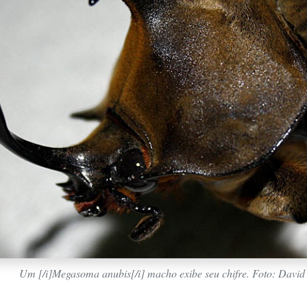
Um [/i]Megasoma anubis[/i] macho exibe seu chifre. Foto: David 