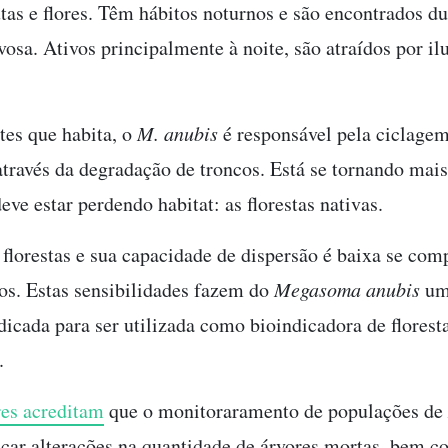
utas e flores. Têm hábitos noturnos e são encontrados du
vosa. Ativos principalmente à noite, são atraídos por i
es que habita, o
M. anubis
é responsável pela ciclage
através da degradação de troncos. Está se tornando mais
eve estar perdendo habitat: as florestas nativas.
florestas e sua capacidade de dispersão é baixa se com
tos. Estas sensibilidades fazem do
Megasoma anubis
um
ndicada para ser utilizada como bioindicadora de flores
.
es acreditam
que o monitoraramento de populações de
icar alterações na quantidade de árvores mortas, bem c