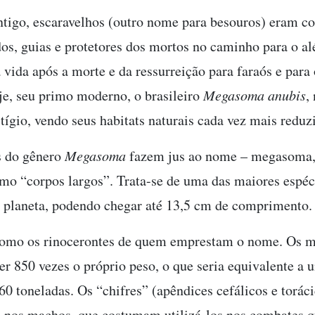
tigo, escaravelhos (outro nome para besouros) eram c
dos, guias e protetores dos mortos no caminho para o a
 vida após a morte e da ressurreição para faraós e para
, seu primo moderno, o brasileiro
Megasoma anubis
,
ígio, vendo seus habitats naturais cada vez mais reduz
s do gênero
Megasoma
fazem jus ao nome – megasoma,
mo “corpos largos”. Trata-se de uma das maiores espéc
 planeta, podendo chegar até 13,5 cm de comprimento.
 como os rinocerontes de quem emprestam o nome. Os
r 850 vezes o próprio peso, o que seria equivalente a
60 toneladas. Os “chifres” (apêndices cefálicos e toráci
 nos machos, que costumam utilizá-los nos combates 