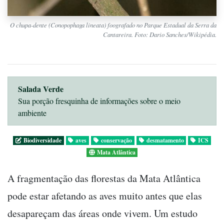
O chupa-dente (Conopophaga lineata) foografado no Parque Estadual da Serra da
Cantareira. Foto: Dario Sanches/Wikipédia.
Salada Verde
Sua porção fresquinha de informações sobre o meio
ambiente
Biodiversidade
aves
conservação
desmatamento
ICS
Mata Atlântica
A fragmentação das florestas da Mata Atlântica
pode estar afetando as aves muito antes que elas
desapareçam das áreas onde vivem. Um estudo