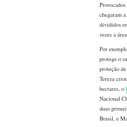
Provocados 
chegaram a 
divididos en
vezes a área
Por exemplo
protege o s
proteção de
Tereza crio
hectares, o
Nacional C
duas primei
Brasil, e M