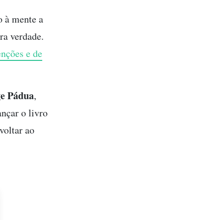
o à mente a
ra verdade.
enções e de
ge Pádua
,
nçar o livro
voltar ao