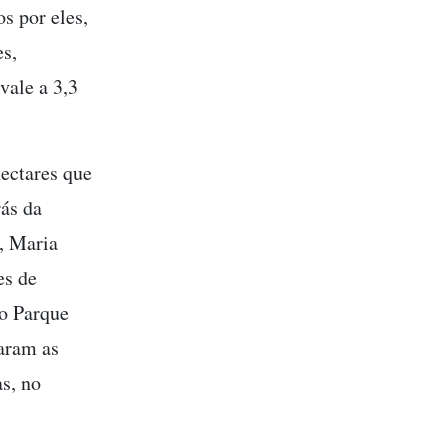
s por eles,
es,
vale a 3,3
hectares que
rás da
o, Maria
es de
 o Parque
aram as
s, no