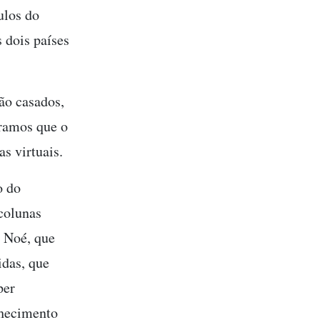
ulos do
 dois países
ão casados,
eramos que o
s virtuais.
o do
 colunas
e Noé, que
idas, que
per
nhecimento