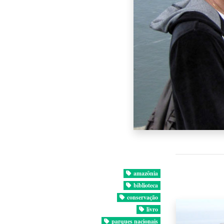
amazônia
biblioteca
conservação
livro
parques nacionais