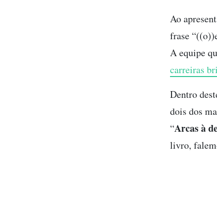
Ao apresent
frase “((o)
A equipe qu
carreiras b
Dentro dest
dois dos ma
Arcas à d
“
livro, fale