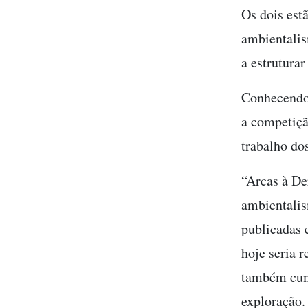
Os dois est
ambientalis
a estruturar
Conhecendo 
a competiçã
trabalho do
“Arcas à De
ambientalis
publicadas 
hoje seria r
também cump
exploração.