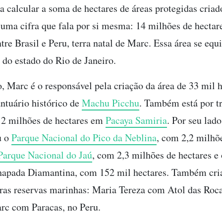
a calcular a soma de hectares de áreas protegidas criado
uma cifra que fala por si mesma: 14 milhões de hectar
tre Brasil e Peru, terra natal de Marc. Essa área se equi
 do estado do Rio de Janeiro.
, Marc é o responsável pela criação da área de 33 mil 
antuário histórico de
Machu Picchu
. Também está por t
 2 milhões de hectares em
Pacaya Samiria
. Por seu lad
u o
Parque Nacional do Pico da Neblina
, com 2,2 milhõ
Parque Nacional do Jaú
, com 2,3 milhões de hectares e
hapada Diamantina, com 152 mil hectares. Também cri
ras reservas marinhas: Maria Tereza com Atol das Roca
arc com Paracas, no Peru.