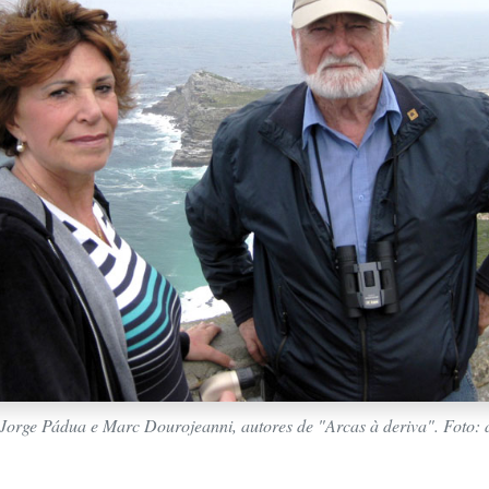
Jorge Pádua e Marc Dourojeanni, autores de "Arcas à deriva". Foto: 