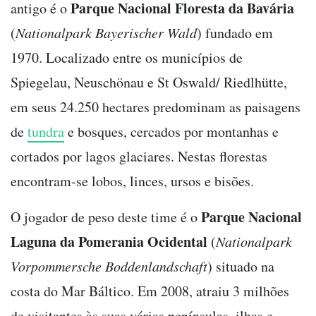
Parque Nacional Floresta da Bavária
antigo é o
(
Nationalpark Bayerischer Wald
) fundado em
1970. Localizado entre os municípios de
Spiegelau, Neuschönau e St Oswald/ Riedlhütte,
em seus 24.250 hectares predominam as paisagens
de
tundra
e bosques, cercados por montanhas e
cortados por lagos glaciares. Nestas florestas
encontram-se lobos, linces, ursos e bisões.
Parque Nacional
O jogador de peso deste time é o
Laguna da Pomerania Ocidental
(
Nationalpark
Vorpommersche Boddenlandschaft
) situado na
costa do Mar Báltico. Em 2008, atraiu 3 milhões
de visitantes às suas várias penínsulas, ilhas e