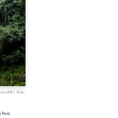
oró (DF). Foto:
a boa