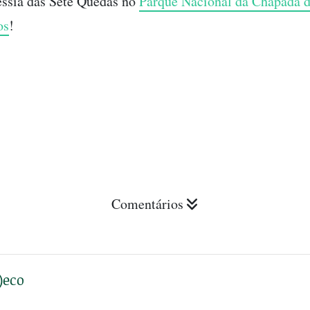
essia das Sete Quedas no
Parque Nacional da Chapada 
os
!
Comentários
)eco