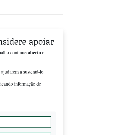
onsidere apoiar
aberto e
balho continue
 ajudarem a sustentá-lo.
licando informação de