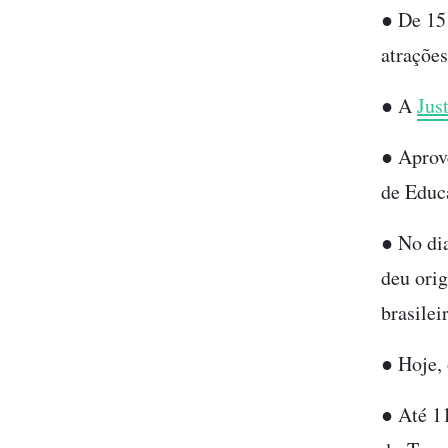
● De 15
atrações
● A
Jus
● Aprov
de Educ
● No di
deu orig
brasile
● Hoje,
● Até 1