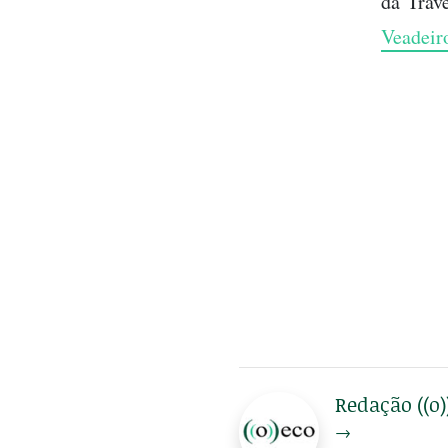
da Trav
Veadeir
Redação ((o)
→