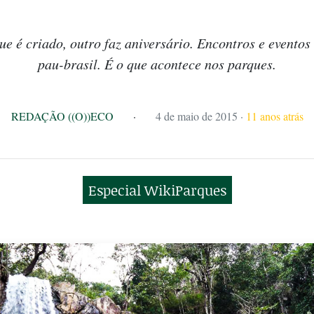
 é criado, outro faz aniversário. Encontros e eventos
pau-brasil. É o que acontece nos parques.
REDAÇÃO ((O))ECO
·
4 de maio de 2015
·
11 anos atrás
Especial WikiParques