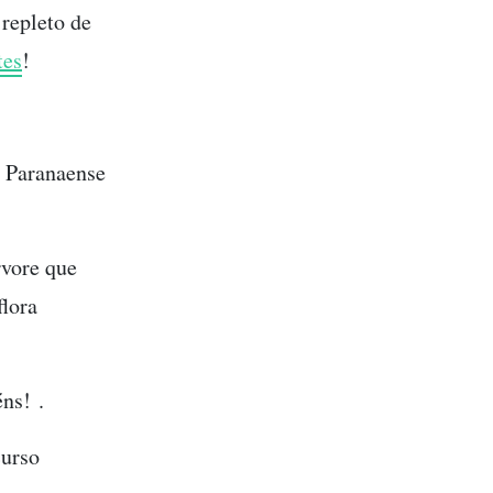
 repleto de
tes
!
 Paranaense
rvore que
flora
ns! .
curso