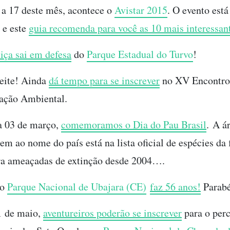
 a 17 deste mês, acontece o
Avistar 2015
. O evento está
 e este
guia recomenda para você as 10 mais interessan
tiça sai em defesa
do
Parque Estadual do Turvo
!
eite! Ainda
dá tempo para se inscrever
no XV Encontro
ação Ambiental.
a 03 de março,
comemoramos o Dia do Pau Brasil
. A á
em ao nome do país está na lista oficial de espécies da 
ira ameaçadas de extinção desde 2004….
 o
Parque Nacional de Ubajara (CE)
faz 56 anos!
Parabé
1 de maio,
aventureiros poderão se inscrever
para o per