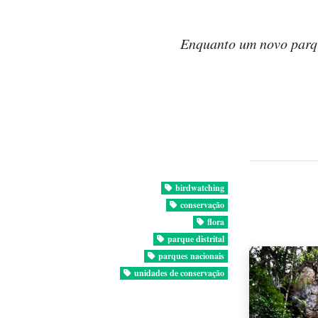
Enquanto um novo parque
birdwatching
conservação
flora
parque distrital
parques nacionais
unidades de conservação