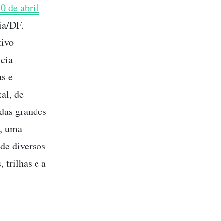
0 de abril
ia/DF.
tivo
ncia
as e
al, de
 das grandes
ó, uma
 de diversos
 trilhas e a