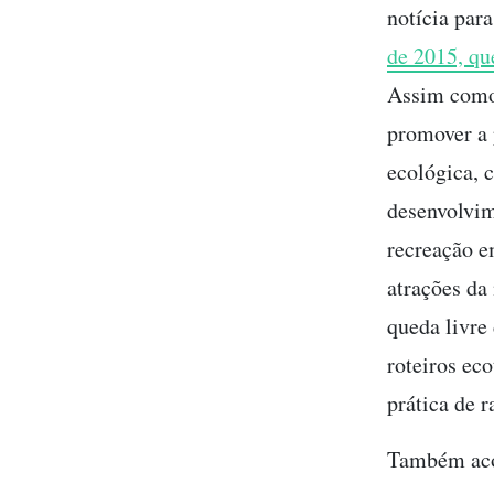
notícia par
de 2015, que
Assim com
promover a 
ecológica, c
desenvolvim
recreação e
atrações da
queda livre 
roteiros ec
prática de r
Também aco