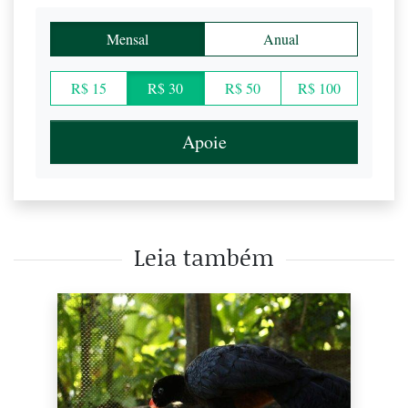
Mensal
Anual
R$ 15
R$ 30
R$ 50
R$ 100
Apoie
Leia também