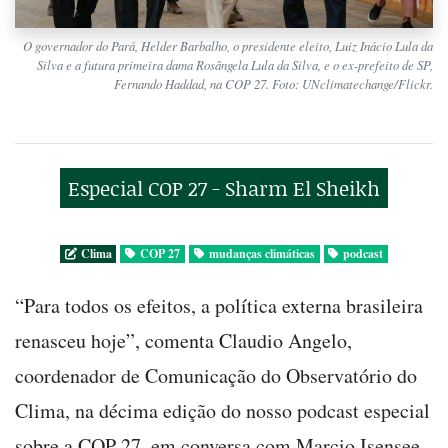
O governador do Pará, Helder Barbalho, o presidente eleito, Luiz Inácio Lula da
Silva e a futura primeira dama Rosângela Lula da Silva, e o ex-prefeito de SP,
Fernando Haddad, na COP 27. Foto: UNclimatechange/Flickr.
Especial COP 27 - Sharm El Sheikh
Clima
COP 27
mudanças climáticas
podcast
“Para todos os efeitos, a política externa brasileira
renasceu hoje”, comenta Claudio Angelo,
coordenador de Comunicação do Observatório do
Clima, na décima edição do nosso podcast especial
sobre a COP 27, em conversa com Marcio Isensee