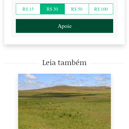
R$ 15
R$ 30
R$ 50
R$ 100
Apoie
Leia também