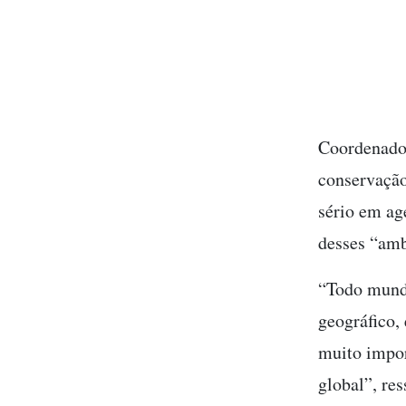
Coordenado
conservação
sério em ag
desses “amb
“Todo mundo
geográfico,
muito impor
global”, re