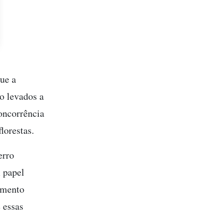
ue a
o levados a
concorrência
lorestas.
erro
m papel
imento
 essas