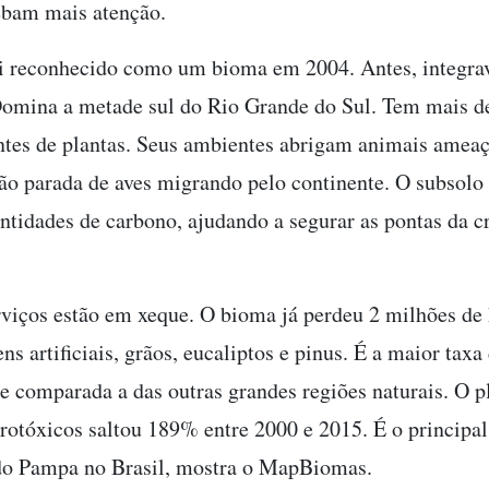
ebam mais atenção.
i reconhecido como um bioma em 2004. Antes, integra
Domina a metade sul do Rio Grande do Sul. Tem mais d
entes de plantas. Seus ambientes abrigam animais amea
são parada de aves migrando pelo continente. O subsolo
ntidades de carbono, ajudando a segurar as pontas da c
rviços estão em xeque. O bioma já perdeu 2 milhões de 
ns artificiais, grãos, eucaliptos e pinus. É a maior taxa
se comparada a das outras grandes regiões naturais. O p
rotóxicos saltou 189% entre 2000 e 2015. É o principa
do Pampa no Brasil, mostra o MapBiomas.