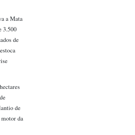
va a Mata
e 3.500
çados de
 estoca
rise
hectares
 de
lantio de
l motor da