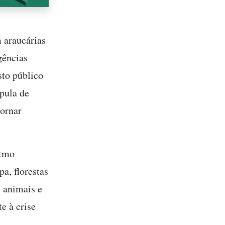
 araucárias
gências
sto público
pula de
tornar
itmo
a, florestas
 animais e
e à crise