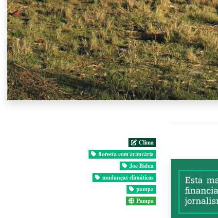
Clima
floresta com araucária
Joe Biden
mudanças climáticas
pampa
Pampa