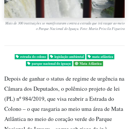
Mais de 300 instituições se manifestaram contra a estrada que irá rasgar ao meio
o Parque Nacional do Iguaçu. Foto: Maria Priscila Figueira
estrada do colono
legislação ambiental
mata atlântica
parque nacional do iguaçu
Mata Atlântica
Depois de ganhar o status de regime de urgência na
Câmara dos Deputados, o polêmico projeto de lei
(PL) nº 984/2019, que visa reabrir a Estrada do
Colono – o que rasgaria ao meio uma área de Mata
Atlântica no meio do coração verde do Parque
Nacional do Iguaçu – segue sob risco de ir à