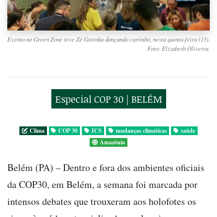
Evento no Green Zone teve Zé Gotinha dançando carimbó, nesta quinta-feira (13).
Foto: Elizabeth Oliveira.
Especial COP 30 | BELÉM
Clima
COP 30
ICS
mudanças climáticas
saúde
Amazônia
Belém (PA) – Dentro e fora dos ambientes oficiais
da COP30, em Belém, a semana foi marcada por
intensos debates que trouxeram aos holofotes os